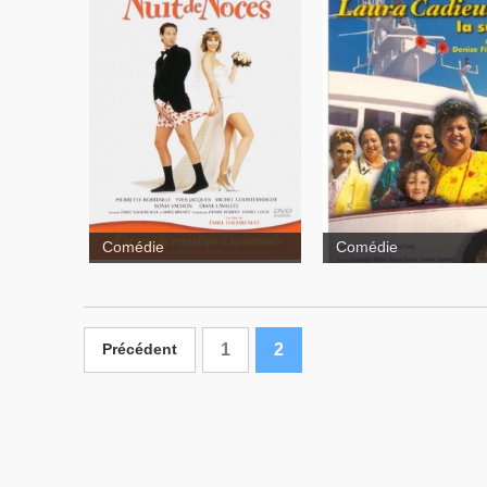
Nuit de noces
Laura
Cadieux
Comédie
Comédie
1
2
Précédent