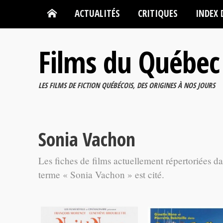
ACTUALITÉS
CRITIQUES
INDEX 
Films du Québec
LES FILMS DE FICTION QUÉBÉCOIS, DES ORIGINES À NOS JOURS
Sonia Vachon
Les fiches de films actuellement répertoriées d
terme « Sonia Vachon » est cité.