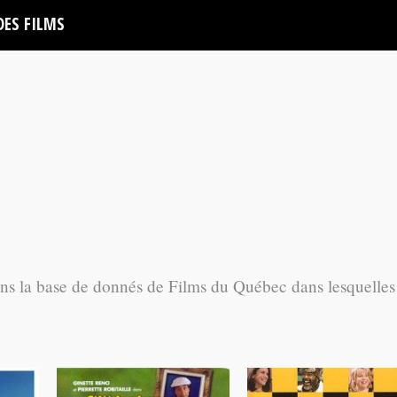
DES FILMS
ans la base de donnés de Films du Québec dans lesquelles