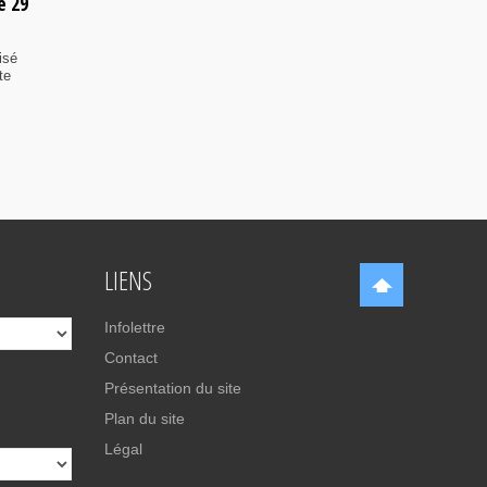
e 29
isé
te
LIENS
Infolettre
Contact
Présentation du site
Plan du site
Légal