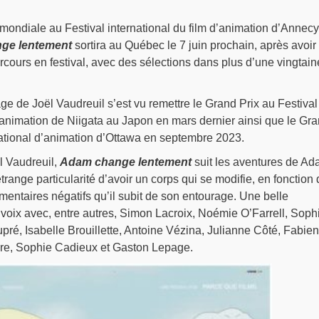
mondiale au Festival international du film d’animation d’Annecy
ge lentement
sortira au Québec le 7 juin prochain, après avoir
rcours en festival, avec des sélections dans plus d’une vingtain
e de Joël Vaudreuil s’est vu remettre le Grand Prix au Festival
d’animation de Niigata au Japon en mars dernier ainsi que le Gr
national d’animation d’Ottawa en septembre 2023.
ël Vaudreuil,
Adam change lentement
suit les aventures de Ad
trange particularité d’avoir un corps qui se modifie, en fonction
entaires négatifs qu’il subit de son entourage. Une belle
s voix avec, entre autres, Simon Lacroix, Noémie O’Farrell, Soph
ré, Isabelle Brouillette, Antoine Vézina, Julianne Côté, Fabien
bvre, Sophie Cadieux et Gaston Lepage.