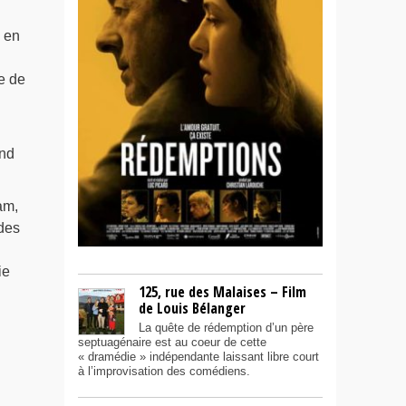
 en
e de
and
am,
 des
ie
125, rue des Malaises – Film
de Louis Bélanger
La quête de rédemption d’un père
septuagénaire est au coeur de cette
« dramédie » indépendante laissant libre court
à l’improvisation des comédiens.