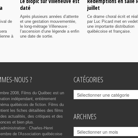
Le biopic sur Villeneuve est
Rédemptions en salle l
ia
daté
juillet
Après plusieurs années d’attente
Ce drame choral écrit et réal
ival de
et une gestation mouvementée,
par Luc Picard met en vedet
le long-métrage Villeneuve :
une importante distribution
sera
l’ascension d’une légende a enfin
québécoise et française.
dienne à
une date de sortie.
MMES-NOUS ?
CATÉGORIES
Catégories
mbre 2008, Films du Québec est un
rmation indépendant, entièrement
néma québécois de fiction. Films du
ient les fiches détaillées des films
ARCHIVES
des actualités, des critiques et des
onces et bien plus.
 administration : Charles-Henri
Archives
mbre de l'Association québécoise