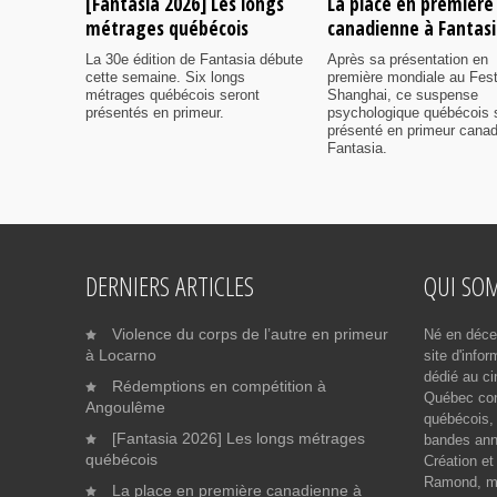
[Fantasia 2026] Les longs
La place en première
métrages québécois
canadienne à Fantas
La 30e édition de Fantasia débute
Après sa présentation en
cette semaine. Six longs
première mondiale au Fest
métrages québécois seront
Shanghai, ce suspense
présentés en primeur.
psychologique québécois 
présenté en primeur cana
Fantasia.
DERNIERS ARTICLES
QUI SO
Violence du corps de l’autre en primeur
Né en déce
à Locarno
site d'info
dédié au ci
Rédemptions en compétition à
Québec cont
Angoulême
québécois, 
[Fantasia 2026] Les longs métrages
bandes ann
québécois
Création et
Ramond, me
La place en première canadienne à