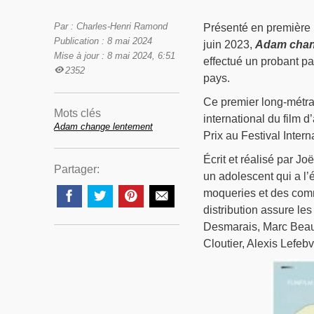
Par : Charles-Henri Ramond
Présenté en première 
Publication : 8 mai 2024
juin 2023,
Adam chan
Mise à jour : 8 mai 2024, 6:51
effectué un probant pa
2352
pays.
Ce premier long-métrag
Mots clés
international du film 
Adam change lentement
Prix au Festival Inter
Écrit et réalisé par Jo
Partager:
un adolescent qui a l’é
moqueries et des comm
distribution assure le
Desmarais, Marc Beaup
Cloutier, Alexis Lefe