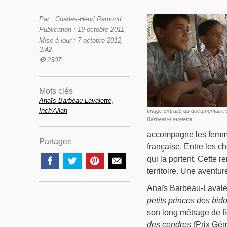
Par : Charles-Henri Ramond
Publication : 19 octobre 2011
Mise à jour : 7 octobre 2012,
3:42
2307
Mots clés
,
Anaïs Barbeau-Lavalette
Inch'Allah
Image extraite du documentaire 
Barbeau-Lavalette
accompagne les femmes
Partager:
française. Entre les c
qui la portent. Cette 
territoire. Une aventur
Anaïs Barbeau-Lavalet
petits princes des bido
son long métrage de fi
des cendres
(Prix Gém