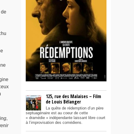
 de
chu
.
de
une
gine
 ceux
u
125, rue des Malaises – Film
de Louis Bélanger
La quête de rédemption d’un père
septuagénaire est au coeur de cette
« dramédie » indépendante laissant libre court
ing
,
à l’improvisation des comédiens.
enir