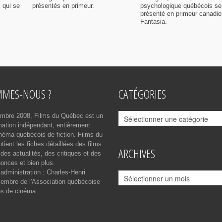
 qui se
présentés en primeur.
psychologique québécois se
présenté en primeur canadi
Fantasia.
MMES-NOUS ?
CATÉGORIES
Catégories
mbre 2008, Films du Québec est un
rmation indépendant, entièrement
néma québécois de fiction. Films du
ient les fiches détaillées des films
ARCHIVES
des actualités, des critiques et des
onces et bien plus.
 administration : Charles-Henri
Archives
mbre de l'Association québécoise
es de cinéma.