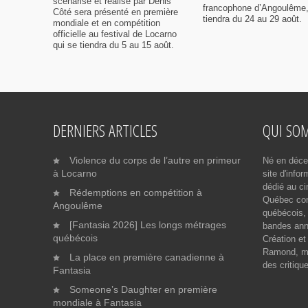
scénarisé et réalisé par Denis
francophone d’Angoulême,
Côté sera présenté en première
tiendra du 24 au 29 août.
mondiale et en compétition
officielle au festival de Locarno
qui se tiendra du 5 au 15 août.
DERNIERS ARTICLES
QUI SO
Violence du corps de l’autre en primeur
Né en déce
à Locarno
site d'info
dédié au ci
Rédemptions en compétition à
Québec cont
Angoulême
québécois, 
[Fantasia 2026] Les longs métrages
bandes ann
québécois
Création et
Ramond, me
La place en première canadienne à
des critiqu
Fantasia
Someone’s Daughter en première
mondiale à Fantasia