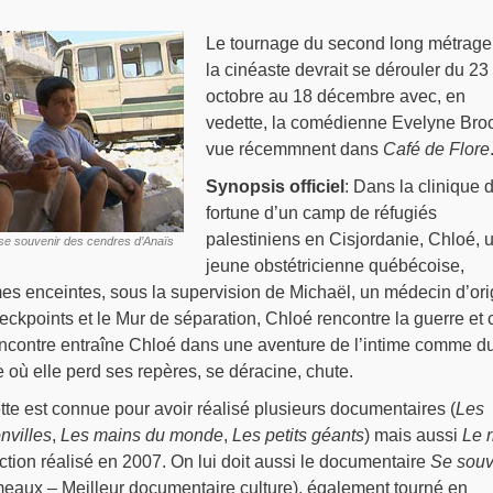
Le tournage du second long métrage
la cinéaste devrait se dérouler du 23
octobre au 18 décembre avec, en
vedette, la comédienne Evelyne Bro
vue récemmnent dans
Café de Flore
Synopsis officiel
: Dans la clinique 
fortune d’un camp de réfugiés
palestiniens en Cisjordanie, Chloé, 
se souvenir des cendres d’Anaïs
jeune obstétricienne québécoise,
 enceintes, sous la supervision de Michaël, un médecin d’ori
heckpoints et le Mur de séparation, Chloé rencontre la guerre et
rencontre entraîne Chloé dans une aventure de l’intime comme d
e où elle perd ses repères, se déracine, chute.
te est connue pour avoir réalisé plusieurs documentaires (
Les
nvilles
,
Les mains du monde
,
Les petits géants
) mais aussi
Le r
ction réalisé en 2007. On lui doit aussi le documentaire
Se souv
eaux – Meilleur documentaire culture), également tourné en