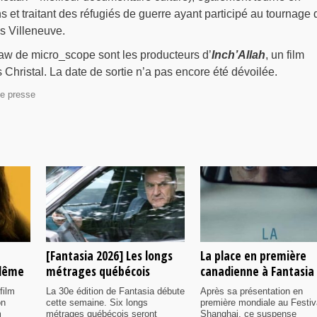
s et traitant des réfugiés de guerre ayant participé au tournage 
s Villeneuve.
w de micro_scope sont les producteurs d’
Inch’Allah
, un film
 Christal. La date de sortie n’a pas encore été dévoilée.
e presse
[Fantasia 2026] Les longs
La place en première
ulême
métrages québécois
canadienne à Fantasia
film
La 30e édition de Fantasia débute
Après sa présentation en
on
cette semaine. Six longs
première mondiale au Festiv
m
métrages québécois seront
Shanghai, ce suspense