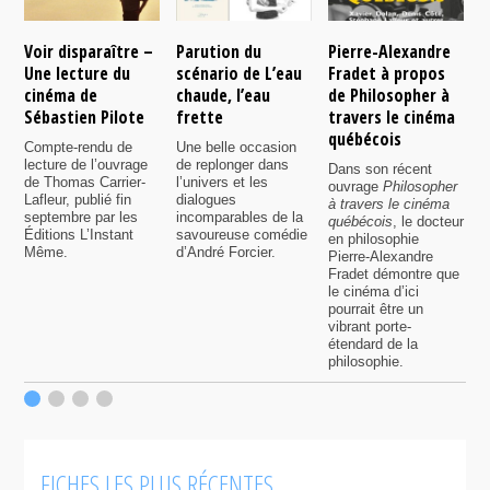
Voir disparaître –
Parution du
Pierre-Alexandre
L
Une lecture du
scénario de L’eau
Fradet à propos
q
cinéma de
chaude, l’eau
de Philosopher à
c
Sébastien Pilote
frette
travers le cinéma
B
québécois
e
Compte-rendu de
Une belle occasion
a
lecture de l’ouvrage
de replonger dans
Dans son récent
q
de Thomas Carrier-
l’univers et les
ouvrage
Philosopher
p
Lafleur, publié fin
dialogues
à travers le cinéma
c
septembre par les
incomparables de la
québécois
, le docteur
p
Éditions L’Instant
savoureuse comédie
en philosophie
d
Même.
d’André Forcier.
Pierre-Alexandre
J
Fradet démontre que
a
le cinéma d’ici
a
pourrait être un
r
vibrant porte-
i
étendard de la
m
philosophie.
FICHES LES PLUS RÉCENTES