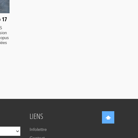
 17
S
sion
 opus
iées
LIENS
Infolettre
Contact