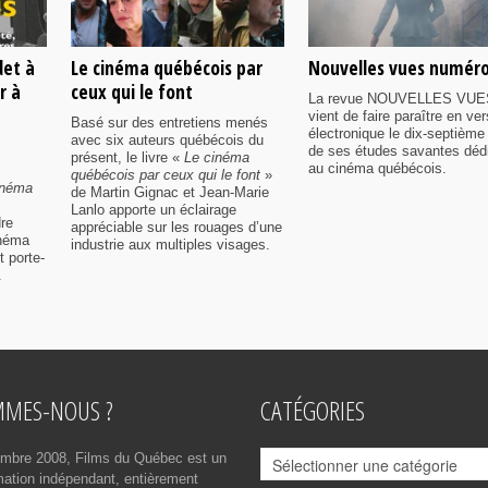
det à
Le cinéma québécois par
Nouvelles vues numéro
r à
ceux qui le font
La revue NOUVELLES VUE
vient de faire paraître en ver
Basé sur des entretiens menés
électronique le dix-septième
avec six auteurs québécois du
de ses études savantes déd
présent, le livre «
Le cinéma
au cinéma québécois.
québécois par ceux qui le font
»
cinéma
de Martin Gignac et Jean-Marie
Lanlo apporte un éclairage
dre
appréciable sur les rouages d’une
inéma
industrie aux multiples visages.
t porte-
.
MMES-NOUS ?
CATÉGORIES
Catégories
mbre 2008, Films du Québec est un
rmation indépendant, entièrement