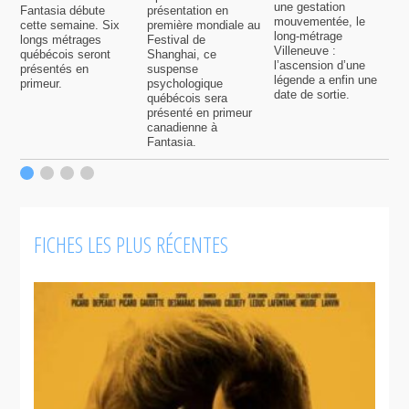
v
une gestation
Fantasia débute
présentation en
i
mouvementée, le
cette semaine. Six
première mondiale au
d
long-métrage
longs métrages
Festival de
q
Villeneuve :
québécois seront
Shanghai, ce
f
l’ascension d’une
présentés en
suspense
légende a enfin une
primeur.
psychologique
date de sortie.
québécois sera
présenté en primeur
canadienne à
Fantasia.
FICHES LES PLUS RÉCENTES