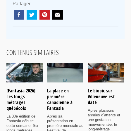
Partager:
CONTENUS SIMILAIRES
[Fantasia 2026]
La place en
Le biopic sur
R
Les longs
première
Villeneuve est
s
métrages
canadienne à
daté
C
québécois
Fantasia
e
Après plusieurs
P
années d’attente et
La 30e édition de
Après sa
v
une gestation
Fantasia débute
présentation en
i
mouvementée, le
cette semaine. Six
première mondiale au
d
long-métrage
longs métrages
Festival de