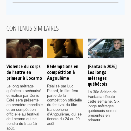
CONTENUS SIMILAIRES
Violence du corps
Rédemptions en
[Fantasia 2026]
L
de l’autre en
compétition à
Les longs
p
primeur à Locarno
Angoulême
métrages
c
québécois
F
Le long métrage
Réalisé par Luc
québécois scénarisé
Picard, le film fera
La 30e édition de
A
et réalisé par Denis
partie de la
Fantasia débute
p
Côté sera présenté
compétition officielle
cette semaine. Six
p
en première mondiale
du festival du film
longs métrages
F
et en compétition
francophone
québécois seront
S
officielle au festival
d’Angoulême, qui se
présentés en
s
de Locarno qui se
tiendra du 24 au 29
primeur.
p
tiendra du 5 au 15
août.
q
août.
p