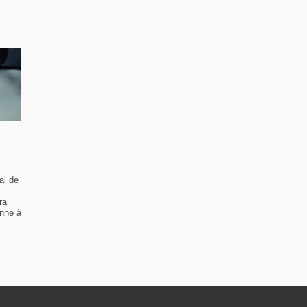
al de
ra
enne à