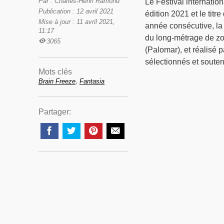
Par : Charles-Henri Ramond
Le Festival internation
Publication : 12 avril 2021
édition 2021 et le tit
Mise à jour : 11 avril 2021,
année consécutive, la 
11:17
du long-métrage de z
3065
(Palomar), et réalisé 
sélectionnés et soute
Mots clés
,
Brain Freeze
Fantasia
Partager: