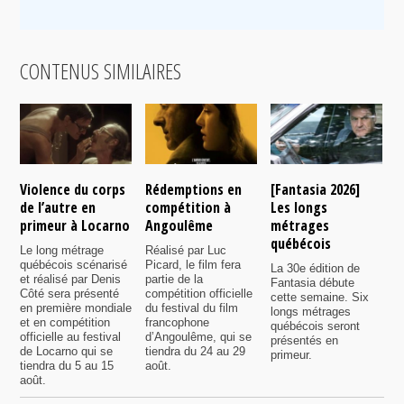
CONTENUS SIMILAIRES
Violence du corps
Rédemptions en
[Fantasia 2026]
L
de l’autre en
compétition à
Les longs
p
primeur à Locarno
Angoulême
métrages
c
québécois
F
Le long métrage
Réalisé par Luc
québécois scénarisé
Picard, le film fera
La 30e édition de
A
et réalisé par Denis
partie de la
Fantasia débute
p
Côté sera présenté
compétition officielle
cette semaine. Six
p
en première mondiale
du festival du film
longs métrages
F
et en compétition
francophone
québécois seront
S
officielle au festival
d’Angoulême, qui se
présentés en
s
de Locarno qui se
tiendra du 24 au 29
primeur.
p
tiendra du 5 au 15
août.
q
août.
p
c