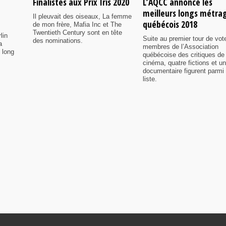
Finalistes aux Prix Iris 2020
L’AQCC annonce les
meilleurs longs métra
Il pleuvait des oiseaux, La femme
québécois 2018
de mon frère, Mafia Inc et The
Twentieth Century sont en tête
lin
Suite au premier tour de vot
des nominations.
a
membres de l’Association
 long
québécoise des critiques de
cinéma, quatre fictions et un
documentaire figurent parmi 
liste.