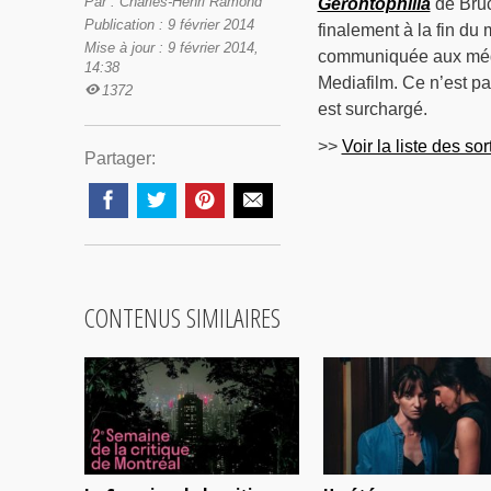
Par : Charles-Henri Ramond
Gerontophilia
de Bruce
Publication : 9 février 2014
finalement à la fin du
Mise à jour : 9 février 2014,
communiquée aux médias
14:38
Mediafilm. Ce n’est pa
1372
est surchargé.
>>
Voir la liste des so
Partager:
CONTENUS SIMILAIRES