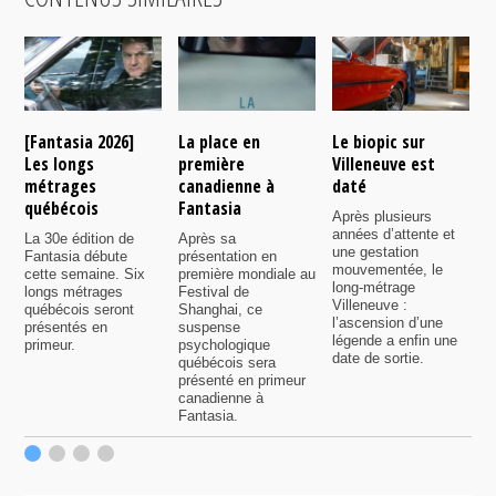
[Fantasia 2026]
La place en
Le biopic sur
R
Les longs
première
Villeneuve est
s
métrages
canadienne à
daté
C
québécois
Fantasia
e
Après plusieurs
P
années d’attente et
La 30e édition de
Après sa
v
une gestation
Fantasia débute
présentation en
i
mouvementée, le
cette semaine. Six
première mondiale au
d
long-métrage
longs métrages
Festival de
q
Villeneuve :
québécois seront
Shanghai, ce
f
l’ascension d’une
présentés en
suspense
légende a enfin une
primeur.
psychologique
date de sortie.
québécois sera
présenté en primeur
canadienne à
Fantasia.