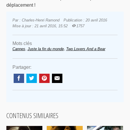
déplacement !
Par : Charles-Henri Ramond
Publication : 20 avril 2016
Mise à jour : 21 avril 2016, 15:52
1757
Mots clés
,
,
Cannes
Juste la fin du monde
Two Lovers And a Bear
Partager:
CONTENUS SIMILAIRES