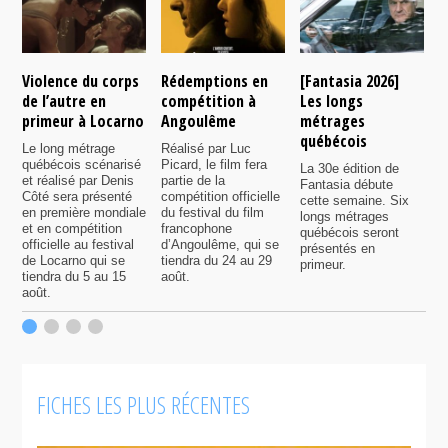
Violence du corps
Rédemptions en
[Fantasia 2026]
L
de l’autre en
compétition à
Les longs
p
primeur à Locarno
Angoulême
métrages
c
québécois
F
Le long métrage
Réalisé par Luc
québécois scénarisé
Picard, le film fera
La 30e édition de
A
et réalisé par Denis
partie de la
Fantasia débute
p
Côté sera présenté
compétition officielle
cette semaine. Six
p
en première mondiale
du festival du film
longs métrages
F
et en compétition
francophone
québécois seront
S
officielle au festival
d’Angoulême, qui se
présentés en
s
de Locarno qui se
tiendra du 24 au 29
primeur.
p
tiendra du 5 au 15
août.
q
août.
p
c
F
FICHES LES PLUS RÉCENTES