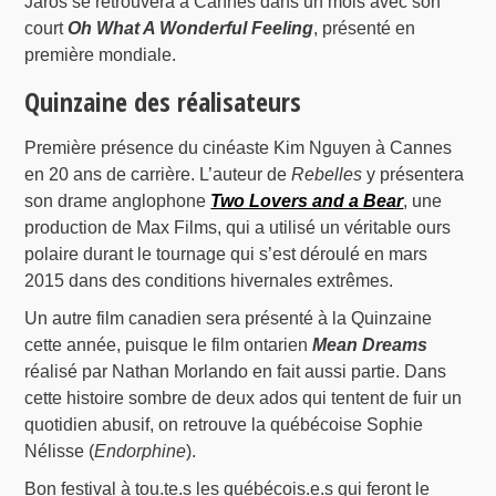
Jaros se retrouvera à Cannes dans un mois avec son
court
Oh What A Wonderful Feeling
, présenté en
première mondiale.
Quinzaine des réalisateurs
Première présence du cinéaste Kim Nguyen à Cannes
en 20 ans de carrière. L’auteur de
Rebelles
y présentera
son drame anglophone
Two Lovers and a Bear
, une
production de Max Films, qui a utilisé un véritable ours
polaire durant le tournage qui s’est déroulé en mars
2015 dans des conditions hivernales extrêmes.
Un autre film canadien sera présenté à la Quinzaine
cette année, puisque le film ontarien
Mean Dreams
réalisé par Nathan Morlando en fait aussi partie. Dans
cette histoire sombre de deux ados qui tentent de fuir un
quotidien abusif, on retrouve la québécoise Sophie
Nélisse (
Endorphine
).
Bon festival à tou.te.s les québécois.e.s qui feront le