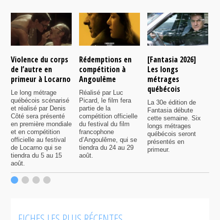
Violence du corps
Rédemptions en
[Fantasia 2026]
L
de l’autre en
compétition à
Les longs
p
primeur à Locarno
Angoulême
métrages
c
québécois
F
Le long métrage
Réalisé par Luc
québécois scénarisé
Picard, le film fera
La 30e édition de
A
et réalisé par Denis
partie de la
Fantasia débute
p
Côté sera présenté
compétition officielle
cette semaine. Six
p
en première mondiale
du festival du film
longs métrages
F
et en compétition
francophone
québécois seront
S
officielle au festival
d’Angoulême, qui se
présentés en
s
de Locarno qui se
tiendra du 24 au 29
primeur.
p
tiendra du 5 au 15
août.
q
août.
p
c
F
FICHES LES PLUS RÉCENTES