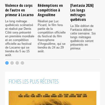
Violence du corps
Rédemptions en
[Fantasia 2026]
L
de l’autre en
compétition à
Les longs
p
primeur à Locarno
Angoulême
métrages
c
québécois
F
Le long métrage
Réalisé par Luc
québécois scénarisé
Picard, le film fera
La 30e édition de
A
et réalisé par Denis
partie de la
Fantasia débute
p
Côté sera présenté
compétition officielle
cette semaine. Six
p
en première mondiale
du festival du film
longs métrages
F
et en compétition
francophone
québécois seront
S
officielle au festival
d’Angoulême, qui se
présentés en
s
de Locarno qui se
tiendra du 24 au 29
primeur.
p
tiendra du 5 au 15
août.
q
août.
p
c
F
FICHES LES PLUS RÉCENTES