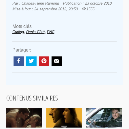
Par : Charles-Henri Ramond
Publication : 23 octobre 2010
Mise à jour : 24 septembre 2012, 20:50
1555
Mots clés
,
,
Curling
Denis Côté
FNC
Partager:
CONTENUS SIMILAIRES