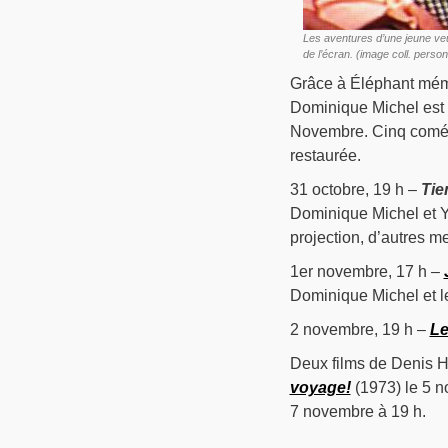
Les aventures d’une jeune ve
de l’écran. (image coll. person
Grâce à Éléphant mém
Dominique Michel est 
Novembre. Cinq coméd
restaurée.
31 octobre, 19 h –
Tie
Dominique Michel et Y
projection, d’autres m
1er novembre, 17 h –
Dominique Michel et le
2 novembre, 19 h –
Le
Deux films de Denis H
voyage!
(1973) le 5 
7 novembre à 19 h.