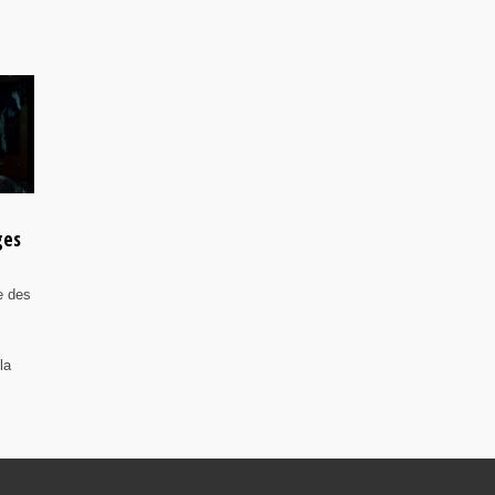
ges
e des
la