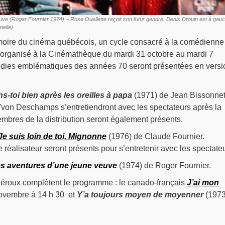
uve (Roger Fournier 1974) – Rose Ouellette reçoit son futur gendre. Denis Drouin est à gau
nelle)
oire du cinéma québécois, un cycle consacré à la comédienne
organisé à la Cinémathèque du mardi 31 octobre au mardi 7
ies emblématiques des années 70 seront présentées en versi
ns-toi bien après les oreilles à papa
(1971) de Jean Bissonnet
von Deschamps s’entretiendront avec les spectateurs après la
embres de la distribution seront également présents.
Je suis loin de toi, Mignonne
(1976) de Claude Fournier.
 réalisateur seront présents pour s’entretenir avec les spectateu
s aventures d’une jeune veuve
(1974) de Roger Fournier.
éroux complètent le programme : le canado-français
J’ai mon
novembre à 14 h 30 et
Y’a toujours moyen de moyenner
(1973