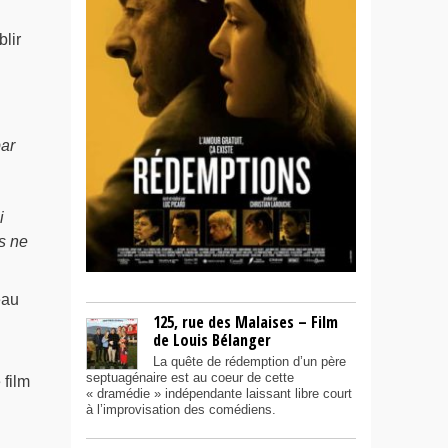
lir
par
i
s ne
eau
125, rue des Malaises – Film
de Louis Bélanger
La quête de rédemption d’un père
septuagénaire est au coeur de cette
 film
« dramédie » indépendante laissant libre court
à l’improvisation des comédiens.