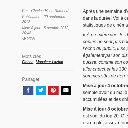
Par : Charles-Henri Ramond
Après une semaine d’e
Publication : 20 septembre
dans la durée. Voilà c
2012
statistiques de cinéma
Mise à jour : 8 octobre 2012,
20:48
«
À première vue, le
2538
copies ne sont pas bon
l’écho du public, il 
également par son distr
Mots clés
,
France
Monsieur Lazhar
puisse, comme son com
aller chercher les 300
sommes sûrs de rien.
Partager:
Mise à jour 4 octobre
semble avoir du mal à
accumulées et des chiff
Mise à jour 8 octobre
est sorti du top 20. C
escompté, assez étonn