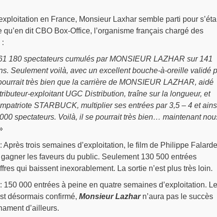
xploitation en France, Monsieur Laxhar semble parti pour s’étab
e qu’en dit CBO Box-Office, l’organisme français chargé des
 :
s 61 180 spectateurs cumulés par MONSIEUR LAZHAR sur 141
s. Seulement voilà, avec un excellent bouche-à-oreille validé 
se pourrait très bien que la carrière de MONSIEUR LAZHAR, aidé
ibuteur-exploitant UGC Distribution, traîne sur la longueur, et
patriote STARBUCK, multiplier ses entrées par 3,5 – 4 et ains
 000 spectateurs. Voilà, il se pourrait très bien… maintenant nou
»
: Après trois semaines d’exploitation, le film de Philippe Falard
 gagner les faveurs du public. Seulement 130 500 entrées
res qui baissent inexorablement. La sortie n’est plus très loin.
: 150 000 entrées à peine en quatre semaines d’exploitation. Le
’est désormais confirmé,
Monsieur Lazhar
n’aura pas le succès
ament d’ailleurs.