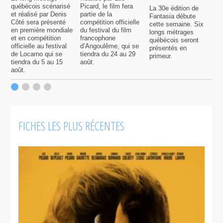
québécois scénarisé
Picard, le film fera
La 30e édition de
A
et réalisé par Denis
partie de la
Fantasia débute
p
Côté sera présenté
compétition officielle
cette semaine. Six
p
en première mondiale
du festival du film
longs métrages
F
et en compétition
francophone
québécois seront
S
officielle au festival
d’Angoulême, qui se
présentés en
s
de Locarno qui se
tiendra du 24 au 29
primeur.
p
tiendra du 5 au 15
août.
q
août.
p
c
F
FICHES LES PLUS RÉCENTES