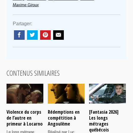
Maxime Giroux
Partager:
CONTENUS SIMILAIRES
Violence du corps
Rédemptions en
[Fantasia 2026]
L
de l’autre en
compétition à
Les longs
p
primeur à Locarno
Angoulême
métrages
c
québécois
F
Le long métrage
Réalisé par Luc