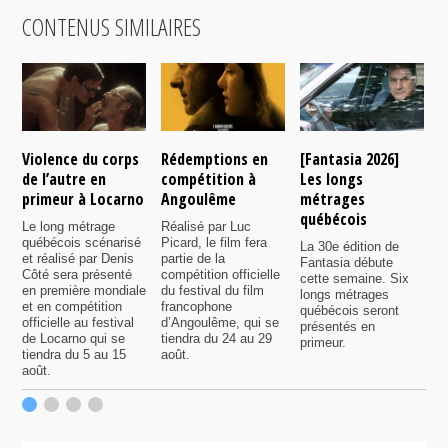
CONTENUS SIMILAIRES
Violence du corps
Rédemptions en
[Fantasia 2026]
L
de l’autre en
compétition à
Les longs
p
primeur à Locarno
Angoulême
métrages
c
québécois
F
Le long métrage
Réalisé par Luc
québécois scénarisé
Picard, le film fera
La 30e édition de
A
et réalisé par Denis
partie de la
Fantasia débute
p
Côté sera présenté
compétition officielle
cette semaine. Six
p
en première mondiale
du festival du film
longs métrages
F
et en compétition
francophone
québécois seront
S
officielle au festival
d’Angoulême, qui se
présentés en
s
de Locarno qui se
tiendra du 24 au 29
primeur.
p
tiendra du 5 au 15
août.
q
août.
p
c
F