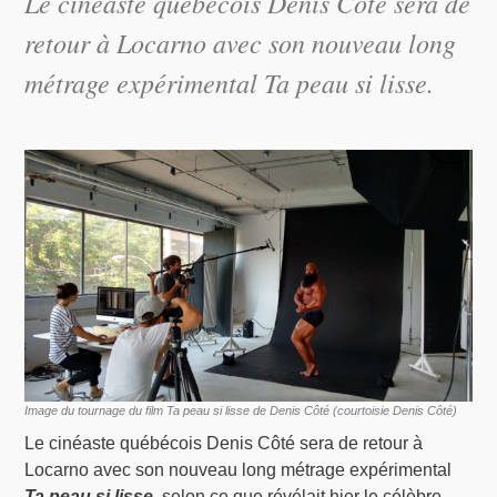
Le cinéaste québécois Denis Côté sera de
retour à Locarno avec son nouveau long
métrage expérimental
Ta peau si lisse
.
Image du tournage du film
Ta peau si lisse
de Denis Côté (courtoisie Denis Côté)
Le cinéaste québécois Denis Côté sera de retour à
Locarno avec son nouveau long métrage expérimental
Ta peau si lisse
, selon ce que révélait hier le célèbre