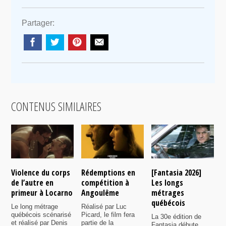
Partager:
CONTENUS SIMILAIRES
Violence du corps
Rédemptions en
[Fantasia 2026]
L
de l’autre en
compétition à
Les longs
p
primeur à Locarno
Angoulême
métrages
c
québécois
F
Le long métrage
Réalisé par Luc
québécois scénarisé
Picard, le film fera
La 30e édition de
A
et réalisé par Denis
partie de la
Fantasia débute
p