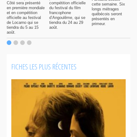
Côté sera présenté
compétition officielle
cette semaine. Six
p
en première mondiale
du festival du film
longs métrages
F
et en compétition
francophone
québécois seront
S
officielle au festival
d’Angoulême, qui se
présentés en
s
de Locarno qui se
tiendra du 24 au 29
primeur.
p
tiendra du 5 au 15
août.
q
août.
p
c
F
FICHES LES PLUS RÉCENTES