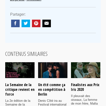
Partager:
CONTENUS SIMILAIRES
La Semaine de la
Un été comme ça
Finalistes aux Prix
L
critique revient en
en compétition à
Iris 2020
l
force
Berlin
l
Il pleuvait des
q
oiseaux, La femme
La 2e édition de la
Denis Côté ira au
de mon frère, Mafia
Semaine de la
Festival international
S