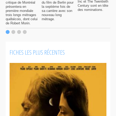
Inc et The Twentieth
critique de Montréal
du film de Berlin pour
d
Century sont en tête
présentera en
la septième fois de
m
des nominations.
première mondiale
sa carrière avec son
l
trois longs métrages
nouveau long
q
québécois, dont celui
métrage.
c
de Robert Morin.
q
d
f
l
FICHES LES PLUS RÉCENTES