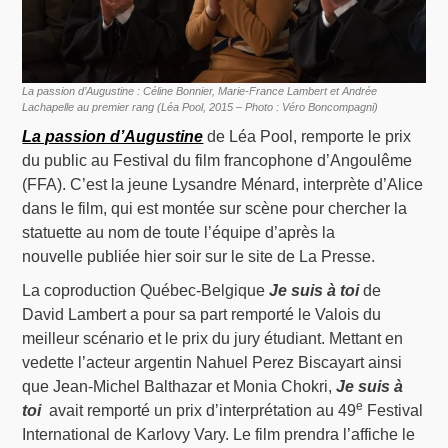
La passion d’Augustine : Céline Bonnier, Marie-France Lambert et Andrée
Lachapelle au premier rang (Léa Pool, 2015 – Photo : Véro Boncompagni)
La passion d’Augustine
de Léa Pool, remporte le prix
du public au Festival du film francophone d’Angoulême
(FFA). C’est la jeune Lysandre Ménard, interprète d’Alice
dans le film, qui est montée sur scène pour chercher la
statuette au nom de toute l’équipe d’après la
nouvelle publiée hier soir sur le site de La Presse.
La coproduction Québec-Belgique
Je suis à toi
de
David Lambert a pour sa part remporté le Valois du
meilleur scénario et le prix du jury étudiant. Mettant en
vedette l’acteur argentin Nahuel Perez Biscayart ainsi
que Jean-Michel Balthazar et Monia Chokri,
Je suis à
e
toi
avait remporté un prix d’interprétation au 49
Festival
International de Karlovy Vary. Le film prendra l’affiche le