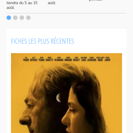
tiendra du 5 au 15
août.
q
août.
p
c
F
FICHES LES PLUS RÉCENTES