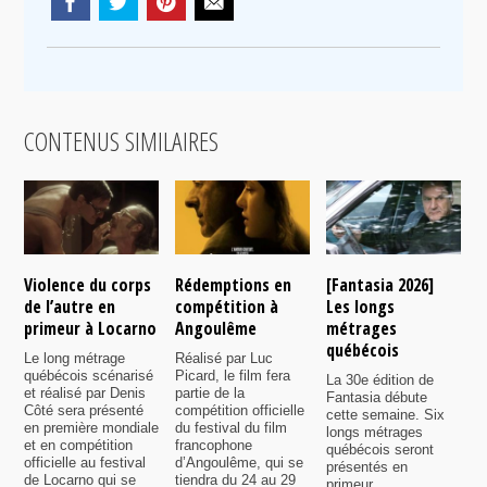
CONTENUS SIMILAIRES
Violence du corps
Rédemptions en
[Fantasia 2026]
L
de l’autre en
compétition à
Les longs
p
primeur à Locarno
Angoulême
métrages
c
québécois
F
Le long métrage
Réalisé par Luc
québécois scénarisé
Picard, le film fera
La 30e édition de
A
et réalisé par Denis
partie de la
Fantasia débute
p
Côté sera présenté
compétition officielle
cette semaine. Six
p
en première mondiale
du festival du film
longs métrages
F
et en compétition
francophone
québécois seront
S
officielle au festival
d’Angoulême, qui se
présentés en
s
de Locarno qui se
tiendra du 24 au 29
primeur.
p