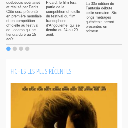
québécois scénarisé
Picard, le film fera
La 30e édition de
A
et réalisé par Denis
partie de la
Fantasia débute
p
Côté sera présenté
compétition officielle
cette semaine. Six
p
en première mondiale
du festival du film
longs métrages
F
et en compétition
francophone
québécois seront
S
officielle au festival
d’Angoulême, qui se
présentés en
s
de Locarno qui se
tiendra du 24 au 29
primeur.
p
tiendra du 5 au 15
août.
q
août.
p
c
F
FICHES LES PLUS RÉCENTES