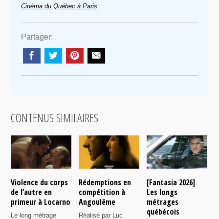
Cinéma du Québec à Paris
Partager:
CONTENUS SIMILAIRES
Violence du corps
Rédemptions en
[Fantasia 2026]
L
de l’autre en
compétition à
Les longs
p
primeur à Locarno
Angoulême
métrages
c
québécois
F
Le long métrage
Réalisé par Luc