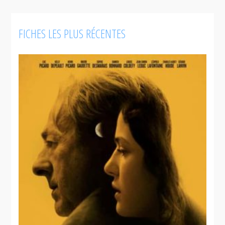
de moi
durant sa
ménopause
FICHES LES PLUS RÉCENTES
L'ange
de goudron