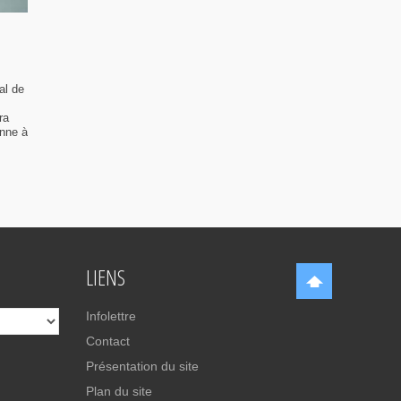
al de
ra
enne à
LIENS
Infolettre
Contact
Présentation du site
Plan du site