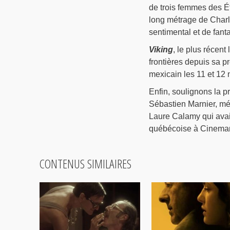
de trois femmes des É
long métrage de Charl
sentimental et de fant
Viking
, le plus récen
frontières depuis sa p
mexicain les 11 et 12
Enfin, soulignons la 
Sébastien Marnier, m
Laure Calamy qui avai
québécoise à Cineman
CONTENUS SIMILAIRES