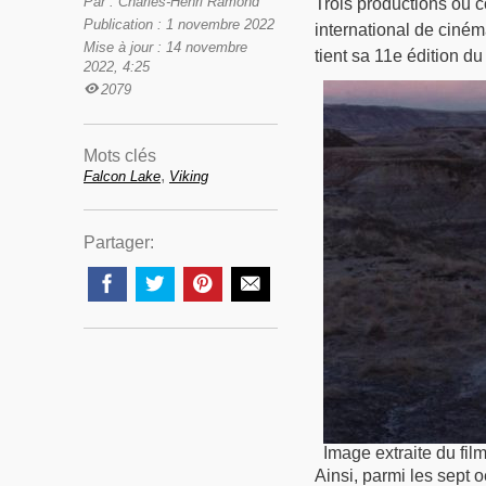
Par : Charles-Henri Ramond
Trois productions ou c
Publication : 1 novembre 2022
international de ciném
Mise à jour : 14 novembre
tient sa 11e édition d
2022, 4:25
2079
Mots clés
,
Falcon Lake
Viking
Partager:
Image extraite du fil
Ainsi, parmi les sept o