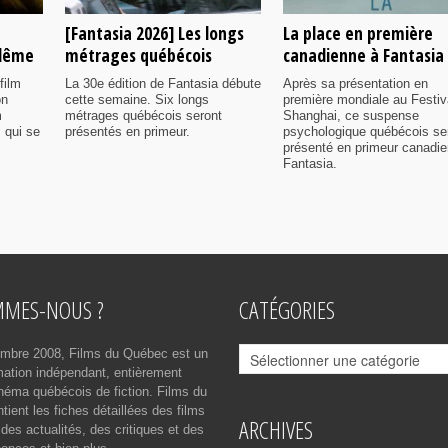
[Fantasia 2026] Les longs
La place en première
ulême
métrages québécois
canadienne à Fantasia
film
La 30e édition de Fantasia débute
Après sa présentation en
on
cette semaine. Six longs
première mondiale au Festiv
m
métrages québécois seront
Shanghai, ce suspense
 qui se
présentés en primeur.
psychologique québécois se
présenté en primeur canadi
Fantasia.
MMES-NOUS ?
CATÉGORIES
Catégories
mbre 2008, Films du Québec est un
rmation indépendant, entièrement
néma québécois de fiction. Films du
ient les fiches détaillées des films
ARCHIVES
des actualités, des critiques et des