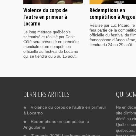
Violence du corps de
Rédemptions en
l’autre en primeur à
compétition à Ango
Locarno
Réalisé par Luc Picard, le 
fera partie de la compétiti
Le long métrage québécois
officielle du festival du fil
scénarisé et réalisé par Denis
francophone d’Angoulême,
Côté sera présenté en première
tiendra du 24 au 29 août.
mondiale et en compétition
officielle au festival de Locarno
qui se tiendra du 5 au 15 août.
DERNIERS ARTICLES
QUI SO
Violence du corps de l’autre en primeur
Né en déce
à Locarno
site d'info
dédié au ci
Rédemptions en compétition à
Québec cont
Angoulême
québécois, 
[Fantasia 2026] Les longs métrages