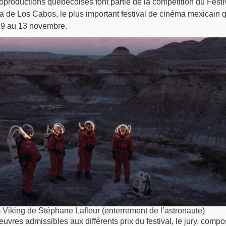
oproductions québécoises font partie de la compétition du Festi
a de Los Cabos, le plus important festival de cinéma mexicain q
u 9 au 13 novembre.
m Viking de Stéphane Lafleur (enterrement de l’astronaute)
euvres admissibles aux différents prix du festival, le jury, comp