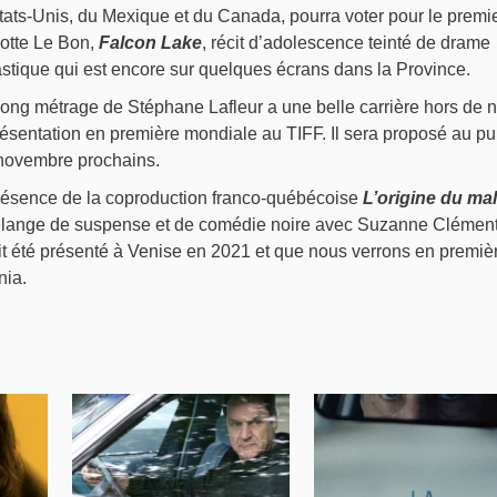
tats-Unis, du Mexique et du Canada, pourra voter pour le premi
otte Le Bon,
Falcon Lake
, récit d’adolescence teinté de drame
astique qui est encore sur quelques écrans dans la Province.
t long métrage de Stéphane Lafleur a une belle carrière hors de 
résentation en première mondiale au TIFF. Il sera proposé au pu
 novembre prochains.
présence de la coproduction franco-québécoise
L’origine du mal
élange de suspense et de comédie noire avec Suzanne Clément
t été présenté à Venise en 2021 et que nous verrons en premiè
ia.