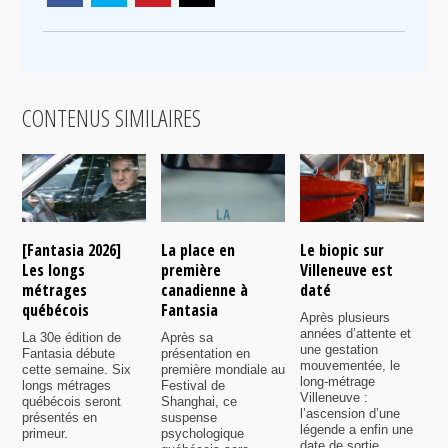
CONTENUS SIMILAIRES
[Fantasia 2026]
La place en
Le biopic sur
R
Les longs
première
Villeneuve est
s
métrages
canadienne à
daté
C
québécois
Fantasia
e
Après plusieurs
P
années d’attente et
La 30e édition de
Après sa
v
une gestation
Fantasia débute
présentation en
i
mouvementée, le
cette semaine. Six
première mondiale au
d
long-métrage
longs métrages
Festival de
q
Villeneuve :
québécois seront
Shanghai, ce
f
l’ascension d’une
présentés en
suspense
légende a enfin une
primeur.
psychologique
date de sortie.