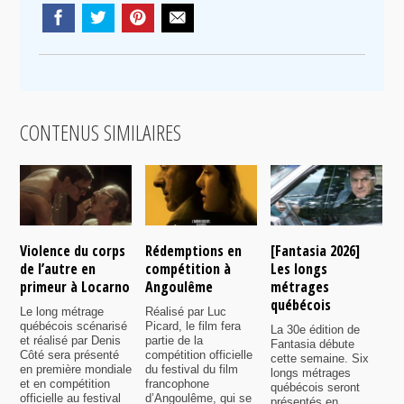
CONTENUS SIMILAIRES
Violence du corps
Rédemptions en
[Fantasia 2026]
L
de l’autre en
compétition à
Les longs
p
primeur à Locarno
Angoulême
métrages
c
québécois
F
Le long métrage
Réalisé par Luc
québécois scénarisé
Picard, le film fera
La 30e édition de
A
et réalisé par Denis
partie de la
Fantasia débute
p
Côté sera présenté
compétition officielle
cette semaine. Six
p
en première mondiale
du festival du film
longs métrages
F
et en compétition
francophone
québécois seront
S
officielle au festival
d’Angoulême, qui se
présentés en
s