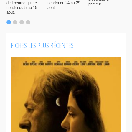
de Locarno qui se
tiendra du 24 au 29
primeur.
p
tiendra du 5 au 15
août.
q
août.
p
c
F
FICHES LES PLUS RÉCENTES