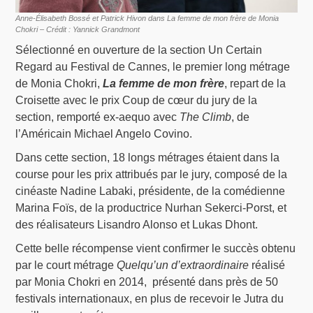
Anne-Élisabeth Bossé et Patrick Hivon dans La femme de mon frère de Monia
Chokri – Crédit : Yannick Grandmont
Sélectionné en ouverture de la section Un Certain
Regard au Festival de Cannes, le premier long métrage
de Monia Chokri,
La femme de mon frère
, repart de la
Croisette avec le prix Coup de cœur du jury de la
section, remporté ex-aequo avec
The Climb
, de
l’Américain Michael Angelo Covino.
Dans cette section, 18 longs métrages étaient dans la
course pour les prix attribués par le jury, composé de la
cinéaste Nadine Labaki, présidente, de la comédienne
Marina Foïs, de la productrice Nurhan Sekerci-Porst, et
des réalisateurs Lisandro Alonso et Lukas Dhont.
Cette belle récompense vient confirmer le succès obtenu
par le court métrage
Quelqu’un d’extraordinaire
réalisé
par Monia Chokri en 2014, présenté dans près de 50
festivals internationaux, en plus de recevoir le Jutra du