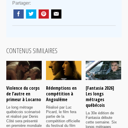
Partager:
CONTENUS SIMILAIRES
Violence du corps
Rédemptions en
[Fantasia 2026]
L
de l’autre en
compétition à
Les longs
p
primeur à Locarno
Angoulême
métrages
c
québécois
F
Le long métrage
Réalisé par Luc
québécois scénarisé
Picard, le film fera
La 30e édition de
A
et réalisé par Denis
partie de la
Fantasia débute
p
Côté sera présenté
compétition officielle
cette semaine. Six
p
en première mondiale
du festival du film
longs métrages
F