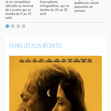
et en compétition
francophone
québécois seront
S
officielle au festival
d’Angoulême, qui se
présentés en
s
de Locarno qui se
tiendra du 24 au 29
primeur.
p
tiendra du 5 au 15
août.
q
août.
p
c
F
FICHES LES PLUS RÉCENTES