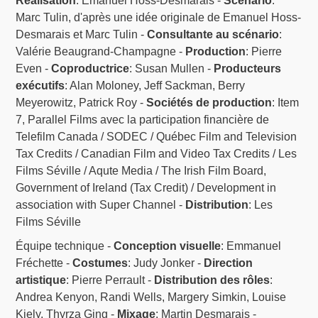
Réalisation
: Emanuel Hoss-Desmarais -
Scénario
:
Marc Tulin, d'après une idée originale de Emanuel Hoss-
Desmarais et Marc Tulin -
Consultante au scénario
:
Valérie Beaugrand-Champagne -
Production
: Pierre
Even -
Coproductrice
: Susan Mullen -
Producteurs
exécutifs
: Alan Moloney, Jeff Sackman, Berry
Meyerowitz, Patrick Roy -
Sociétés de production
: Item
7, Parallel Films avec la participation financière de
Telefilm Canada / SODEC / Québec Film and Television
Tax Credits / Canadian Film and Video Tax Credits / Les
Films Séville / Aqute Media / The Irish Film Board,
Government of Ireland (Tax Credit) / Development in
association with Super Channel -
Distribution
: Les
Films Séville
Équipe technique -
Conception visuelle
: Emmanuel
Fréchette -
Costumes
: Judy Jonker -
Direction
artistique
: Pierre Perrault -
Distribution des rôles
:
Andrea Kenyon, Randi Wells, Margery Simkin, Louise
Kiely, Thyrza Ging -
Mixage
: Martin Desmarais -