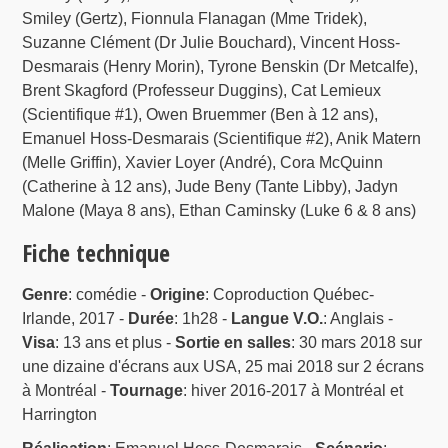
Smiley (Gertz), Fionnula Flanagan (Mme Tridek),
Suzanne Clément (Dr Julie Bouchard), Vincent Hoss-
Desmarais (Henry Morin), Tyrone Benskin (Dr Metcalfe),
Brent Skagford (Professeur Duggins), Cat Lemieux
(Scientifique #1), Owen Bruemmer (Ben à 12 ans),
Emanuel Hoss-Desmarais (Scientifique #2), Anik Matern
(Melle Griffin), Xavier Loyer (André), Cora McQuinn
(Catherine à 12 ans), Jude Beny (Tante Libby), Jadyn
Malone (Maya 8 ans), Ethan Caminsky (Luke 6 & 8 ans)
Fiche technique
Genre
: comédie -
Origine
: Coproduction Québec-
Irlande, 2017 -
Durée
: 1h28 -
Langue V.O.
: Anglais -
Visa
: 13 ans et plus -
Sortie en salles
: 30 mars 2018 sur
une dizaine d'écrans aux USA, 25 mai 2018 sur 2 écrans
à Montréal -
Tournage
: hiver 2016-2017 à Montréal et
Harrington