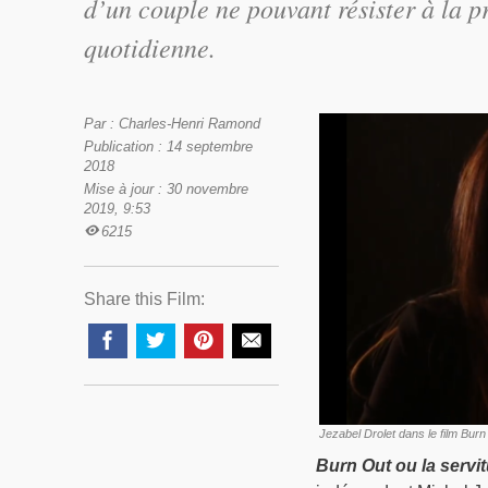
d’un couple ne pouvant résister à la pr
quotidienne.
Par : Charles-Henri Ramond
Publication : 14 septembre
2018
Mise à jour : 30 novembre
2019, 9:53
6215
Share this Film:
Jezabel Drolet dans le film Burn
Burn Out ou la servi