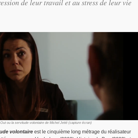
ession de leur travail et au stress de leur vie
 Out ou la servitude volontaire de Michel Jetté (capture écran)
tude volontaire
est le cinquième long métrage du réalisateur