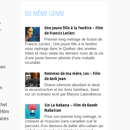
DU MÊME GENRE
,
Une jeune fille à la fenêtre – Film
,
de Francis Leclerc
Premier long métrage de fiction de
Francis Leclerc,
Une jeune fille à la fenêtre
nous replonge dans le Québec des années
folles et nous relate les derniers mois de la vie
d’une jeune femme atteinte d’une maladie
incurable.
 en
Hommes de ma mère, Les – Film
de Anik Jean
Drame intimiste abordant le deuil,
t
la reconstruction et les liens familiaux, basé
sur un scénario écrit par Maryse Latendresse.
Sin La Habana – Film de Kaveh
chel
Nabatian
éfilm
Pour son premier long métrage, le
aires
cinéaste et musicien irano-canadien suit le
parcours d’un danseur de ballet afro-cubain qui