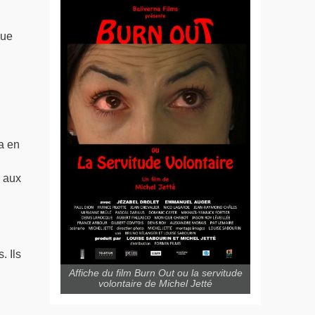
que
a en
é aux
. Ils
Affiche du film Burn Out ou la servitude
volontaire de Michel Jetté