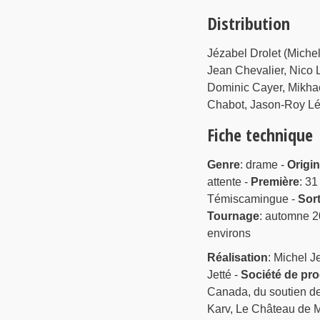
Distribution
Jézabel Drolet (Michel
Jean Chevalier, Nico 
Dominic Cayer, Mikhaë
Chabot, Jason-Roy Lév
Fiche technique
Genre
: drame -
Origi
attente -
Première
: 31
Témiscamingue -
Sort
Tournage
: automne 20
environs
Réalisation
: Michel Je
Jetté -
Société de pr
Canada, du soutien de
Karv, Le Château de M