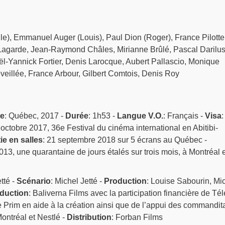
le), Emmanuel Auger (Louis), Paul Dion (Roger), France Pilotte
Lagarde, Jean-Raymond Châles, Mirianne Brûlé, Pascal Darilus
l-Yannick Fortier, Denis Larocque, Aubert Pallascio, Monique
eillée, France Arbour, Gilbert Comtois, Denis Roy
ne
: Québec, 2017 -
Durée
: 1h53 -
Langue V.O.
: Français -
Visa
:
 octobre 2017, 36e Festival du cinéma international en Abitibi-
ie en salles
: 21 septembre 2018 sur 5 écrans au Québec -
13, une quarantaine de jours étalés sur trois mois, à Montréal e
tté -
Scénario
: Michel Jetté -
Production
: Louise Sabourin, Mi
oduction
: Baliverna Films avec la participation financière de Tél
 Prim en aide à la création ainsi que de l’appui des commandit
ontréal et Nestlé -
Distribution
: Forban Films