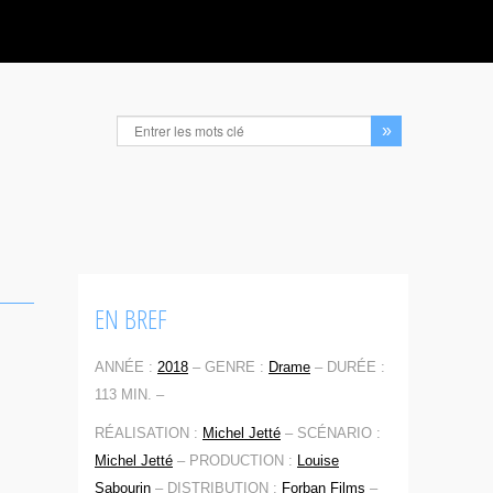
EN BREF
ANNÉE :
2018
–
GENRE :
Drame
–
DURÉE :
113 MIN. –
RÉALISATION :
Michel Jetté
–
SCÉNARIO :
Michel Jetté
–
PRODUCTION :
Louise
Sabourin
–
DISTRIBUTION :
Forban Films
–