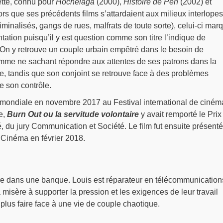
tté, connu pour
Hochelaga
(2000),
Histoire de Pen
(2002) et
rs que ses précédents films s’attardaient aux milieux interlopes
minalisés, gangs de rues, malfrats de toute sorte), celui-ci mar
ation puisqu’il y est question comme son titre l’indique de
 On y retrouve un couple urbain empêtré dans le besoin de
femme ne sachant répondre aux attentes de ses patrons dans la
le, tandis que son conjoint se retrouve face à des problèmes
e son contrôle.
mondiale en novembre 2017 au Festival international de ciném
e,
Burn Out ou la servitude volontaire
y avait remporté le Prix
 du jury Communication et Société. Le film fut ensuite présent
inéma en février 2018.
re dans une banque. Louis est réparateur en télécommunications
 misère à supporter la pression et les exigences de leur travail
 plus faire face à une vie de couple chaotique.