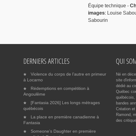
Équipe technique -
Ch
images
: Louise Sabou
Sabourin
DERNIERS ARTICLES
QUI SO
Violence du corps de l’autre en primeur
Né en déce
à Locarno
site d'info
dédié au ci
Rédemptions en compétition à
Québec cont
Angoulême
québécois, 
[Fantasia 2026] Les longs métrages
bandes ann
québécois
Création et
Ramond, me
La place en première canadienne à
des critiqu
Fantasia
Someone’s Daughter en première