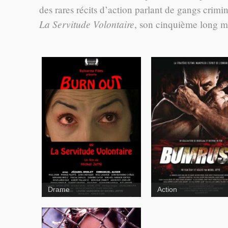
des rares récits d’action parlant de gangs crimin
La Servitude Volontaire
, son cinquième long m
Drame
Action
Suspense