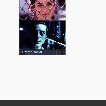
Histoire de pen
Drame social