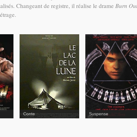
Burn Ou
alisés. Changeant de registre, il réalise le drame
étrage.
Hochelaga
Le lac
de la lune
Conte
Suspense