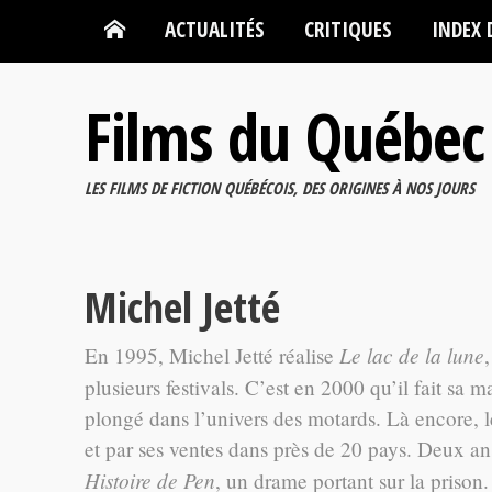
ACTUALITÉS
CRITIQUES
INDEX 
Films du Québec
LES FILMS DE FICTION QUÉBÉCOIS, DES ORIGINES À NOS JOURS
Michel Jetté
Le lac de la lune
En 1995, Michel Jetté réalise
plusieurs festivals. C’est en 2000 qu’il fait sa m
plongé dans l’univers des motards. Là encore, l
et par ses ventes dans près de 20 pays. Deux ans
Histoire de Pen
, un drame portant sur la prison.