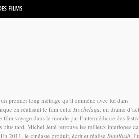
DES FILMS
, un premier long métrage qu’il emmène avec lui dans
Hochelaga
arque en réalisant le film culte
, un drame d’ac
e film voyage dans le monde par l’intermédiaire des festiv
 plus tard, Michel Jetté retrouve les milieux interlopes d
BumRush
 En 2011, le cinéaste produit, écrit et réalise
, l’