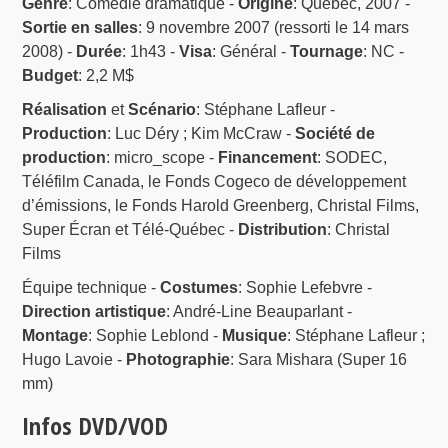
Genre
: Comédie dramatique -
Origine
: Québec, 2007 -
Sortie en salles
: 9 novembre 2007 (ressorti le 14 mars
2008) -
Durée
: 1h43 -
Visa
: Général -
Tournage
: NC -
Budget
: 2,2 M$
Réalisation
et
Scénario
: Stéphane Lafleur -
Production
: Luc Déry ; Kim McCraw -
Société de
production
: micro_scope -
Financement
: SODEC,
Téléfilm Canada, le Fonds Cogeco de développement
d’émissions, le Fonds Harold Greenberg, Christal Films,
Super Écran et Télé-Québec -
Distribution
: Christal
Films
Équipe technique -
Costumes
: Sophie Lefebvre -
Direction artistique
: André-Line Beauparlant -
Montage
: Sophie Leblond -
Musique
: Stéphane Lafleur ;
Hugo Lavoie -
Photographie
: Sara Mishara (Super 16
mm)
Infos DVD/VOD