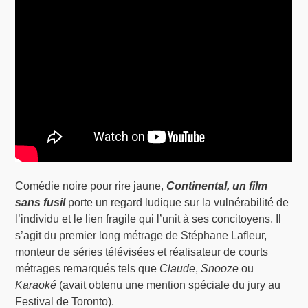
Comédie noire pour rire jaune,
Continental, un film
sans fusil
porte un regard ludique sur la vulnérabilité de
l’individu et le lien fragile qui l’unit à ses concitoyens. Il
s’agit du premier long métrage de Stéphane Lafleur,
monteur de séries télévisées et réalisateur de courts
métrages remarqués tels que
Claude
,
Snooze
ou
Karaoké
(avait obtenu une mention spéciale du jury au
Festival de Toronto).