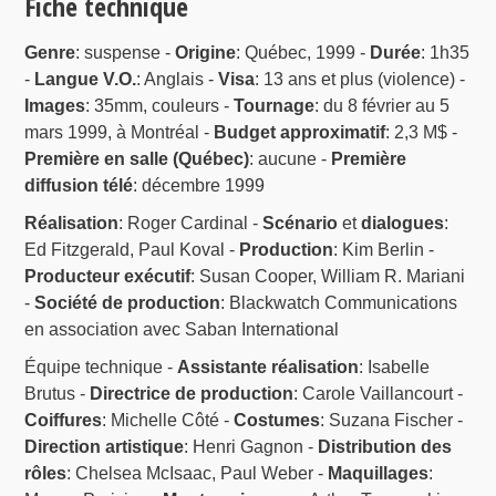
Fiche technique
Genre
: suspense -
Origine
: Québec, 1999 -
Durée
: 1h35
-
Langue V.O.
: Anglais -
Visa
: 13 ans et plus (violence) -
Images
: 35mm, couleurs -
Tournage
: du 8 février au 5
mars 1999, à Montréal -
Budget approximatif
: 2,3 M$ -
Première en salle (Québec)
: aucune -
Première
diffusion télé
: décembre 1999
Réalisation
: Roger Cardinal -
Scénario
et
dialogues
:
Ed Fitzgerald, Paul Koval -
Production
: Kim Berlin -
Producteur exécutif
: Susan Cooper, William R. Mariani
-
Société de production
: Blackwatch Communications
en association avec Saban International
Équipe technique -
Assistante réalisation
: Isabelle
Brutus -
Directrice de production
: Carole Vaillancourt -
Coiffures
: Michelle Côté -
Costumes
: Suzana Fischer -
Direction artistique
: Henri Gagnon -
Distribution des
rôles
: Chelsea McIsaac, Paul Weber -
Maquillages
: