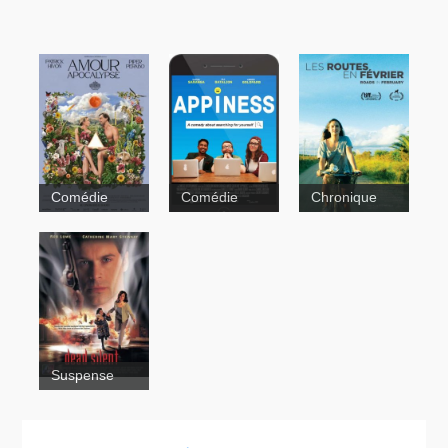
Comédie
Comédie
Chronique
Appiness
Suspense
Les routes
en février