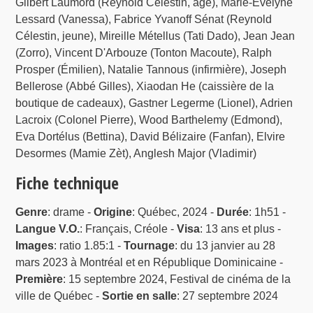
Gilbert Laumord (Reynold Célestin, âgé), Marie-Évelyne
Lessard (Vanessa), Fabrice Yvanoff Sénat (Reynold
Célestin, jeune), Mireille Métellus (Tati Dado), Jean Jean
(Zorro), Vincent D'Arbouze (Tonton Macoute), Ralph
Prosper (Émilien), Natalie Tannous (infirmière), Joseph
Bellerose (Abbé Gilles), Xiaodan He (caissière de la
boutique de cadeaux), Gastner Legerme (Lionel), Adrien
Lacroix (Colonel Pierre), Wood Barthelemy (Edmond),
Eva Dortélus (Bettina), David Bélizaire (Fanfan), Elvire
Desormes (Mamie Zèt), Anglesh Major (Vladimir)
Fiche technique
Genre
: drame -
Origine
: Québec, 2024 -
Durée
: 1h51 -
Langue V.O.
: Français, Créole -
Visa
: 13 ans et plus -
Images
: ratio 1.85:1 -
Tournage
: du 13 janvier au 28
mars 2023 à Montréal et en République Dominicaine -
Première
: 15 septembre 2024, Festival de cinéma de la
ville de Québec -
Sortie en salle
: 27 septembre 2024