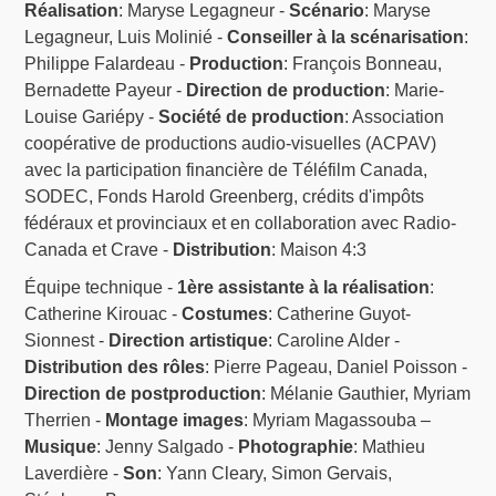
Réalisation
: Maryse Legagneur -
Scénario
: Maryse
Legagneur, Luis Molinié -
Conseiller à la scénarisation
:
Philippe Falardeau -
Production
: François Bonneau,
Bernadette Payeur -
Direction de production
: Marie-
Louise Gariépy -
Société de production
: Association
coopérative de productions audio-visuelles (ACPAV)
avec la participation financière de Téléfilm Canada,
SODEC, Fonds Harold Greenberg, crédits d'impôts
fédéraux et provinciaux et en collaboration avec Radio-
Canada et Crave -
Distribution
: Maison 4:3
Équipe technique -
1ère assistante à la réalisation
:
Catherine Kirouac -
Costumes
: Catherine Guyot-
Sionnest -
Direction artistique
: Caroline Alder -
Distribution des rôles
: Pierre Pageau, Daniel Poisson -
Direction de postproduction
: Mélanie Gauthier, Myriam
Therrien -
Montage images
: Myriam Magassouba –
Musique
: Jenny Salgado -
Photographie
: Mathieu
Laverdière -
Son
: Yann Cleary, Simon Gervais,