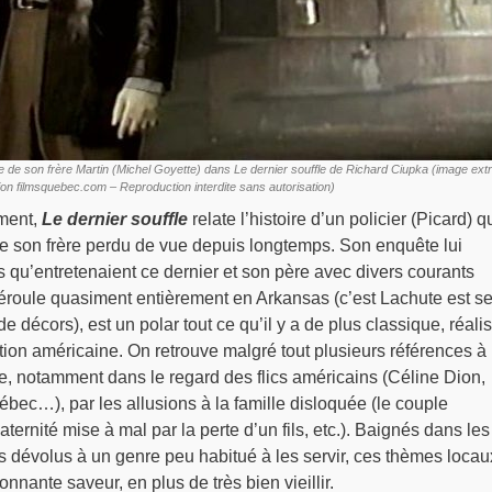
 de son frère Martin (Michel Goyette) dans Le dernier souffle de Richard Ciupka (image extr
ion filmsquebec.com – Reproduction interdite sans autorisation)
ment,
Le dernier souffle
relate l’histoire d’un policier (Picard) q
e son frère perdu de vue depuis longtemps. Son enquête lui
s qu’entretenaient ce dernier et son père avec divers courants
déroule quasiment entièrement en Arkansas (c’est Lachute est s
de décors), est un polar tout ce qu’il y a de plus classique, réali
ition américaine. On retrouve malgré tout plusieurs références à 
, notamment dans le regard des flics américains (Céline Dion,
ec…), par les allusions à la famille disloquée (le couple
paternité mise à mal par la perte d’un fils, etc.). Baignés dans les
s dévolus à un genre peu habitué à les servir, ces thèmes locau
nnante saveur, en plus de très bien vieillir.