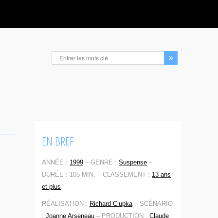
EN BREF
ANNÉE :
1999
–
GENRE :
Suspense
–
DURÉE : 105 MIN. –
CLASSEMENT :
13 ans
et plus
RÉALISATION :
Richard Ciupka
–
SCÉNARIO
:
Joanne Arseneau
–
PRODUCTION :
Claude