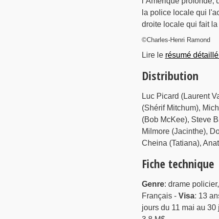
l’Amérique profonde, d
la police locale qui l'
droite locale qui fait la 
©Charles-Henri Ramond
Lire le
résumé détaillé
Distribution
Luc Picard (Laurent Va
(Shérif Mitchum), Mich
(Bob McKee), Steve Ba
Milmore (Jacinthe), Do
Cheina (Tatiana), Anat
Fiche technique
Genre
: drame policier,
Français -
Visa
: 13 an
jours du 11 mai au 30 