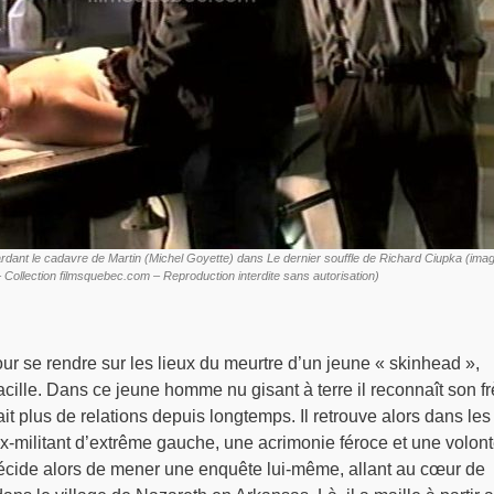
gardant le cadavre de Martin (Michel Goyette) dans Le dernier souffle de Richard Ciupka (ima
– Collection filmsquebec.com – Reproduction interdite sans autorisation)
our se rendre sur les lieux du meurtre d’un jeune « skinhead »,
acille. Dans ce jeune homme nu gisant à terre il reconnaît son fr
ait plus de relations depuis longtemps. Il retrouve alors dans les
x-militant d’extrême gauche, une acrimonie féroce et une volon
cide alors de mener une enquête lui-même, allant au cœur de