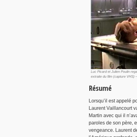
Luc Picard et Julien Poulin re
extraite du film (capture VHS) 
Résumé
Lorsqu’il est appelé p
Laurent Vaillancourt v
Martin avec qui il n’av
paroles de son père, e
vengeance. Laurent dé