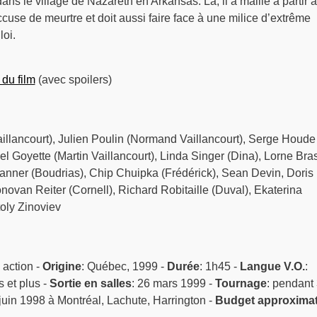
ans le village de Nazareth en Arkansas. Là, il a maille à partir 
accuse de meurtre et doit aussi faire face à une milice d’extrême
loi.
 du film
(avec spoilers)
illancourt), Julien Poulin (Normand Vaillancourt), Serge Houde
el Goyette (Martin Vaillancourt), Linda Singer (Dina), Lorne Bra
nner (Boudrias), Chip Chuipka (Frédérick), Sean Devin, Doris
novan Reiter (Cornell), Richard Robitaille (Duval), Ekaterina
oly Zinoviev
 action -
Origine
: Québec, 1999 -
Durée
: 1h45 -
Langue V.O.
:
s et plus -
Sortie en salles
: 26 mars 1999 -
Tournage
: pendant
juin 1998 à Montréal, Lachute, Harrington -
Budget approximat