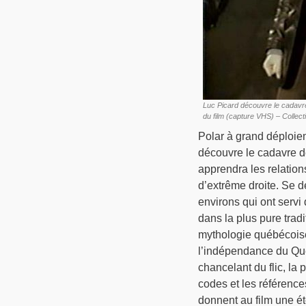
Luc Picard découvre le cadavre
du film (capture VHS) – Collect
Polar à grand déploie
découvre le cadavre d
apprendra les relation
d’extrême droite. Se 
environs qui ont servi 
dans la plus pure trad
mythologie québécoise
l’indépendance du Québ
chancelant du flic, la 
codes et les référence
donnent au film une éto