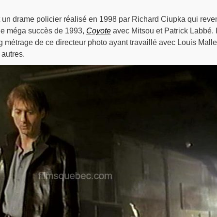
 un drame policier réalisé en 1998 par Richard Ciupka qui reven
 le méga succès de 1993,
Coyote
avec Mitsou et Patrick Labbé. I
ng métrage de ce directeur photo ayant travaillé avec Louis Malle
 autres.