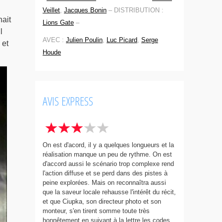
Veillet
,
Jacques Bonin
–
DISTRIBUTION :
ait
Lions Gate
–
l
AVEC :
Julien Poulin
,
Luc Picard
,
Serge
 et
Houde
AVIS EXPRESS
On est d'acord, il y a quelques longueurs et la
réalisation manque un peu de rythme. On est
d'accord aussi le scénario trop complexe rend
l'action diffuse et se perd dans des pistes à
peine explorées. Mais on reconnaîtra aussi
que la saveur locale rehausse l'intérêt du récit,
et que Ciupka, son directeur photo et son
monteur, s'en tirent somme toute très
honnêtement en suivant à la lettre les codes