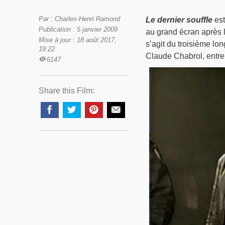
Par : Charles-Henri Ramond
Le dernier souffle
est
Publication : 5 janvier 2009
au grand écran après
Mise à jour : 18 août 2017,
s’agit du troisième lo
19:22
Claude Chabrol, entre
6147
Share this Film: