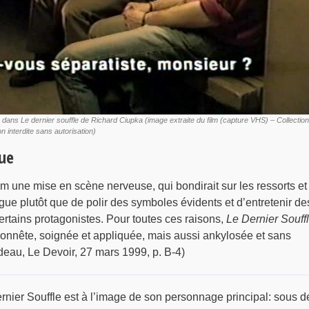
dans Le dernier souffle de Richard Ciupka (image extraite du film (capture VHS) – Collection
 interdite sans autorisation)
ue
lm une mise en scène nerveuse, qui bondirait sur les ressorts et
rigue plutôt que de polir des symboles évidents et d’entretenir de
certains protagonistes. Pour toutes ces raisons,
Le Dernier Souff
honnête, soignée et appliquée, mais aussi ankylosée et sans
eau, Le Devoir, 27 mars 1999, p. B-4)
nier Souffle est à l’image de son personnage principal: sous d