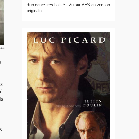
d'un genre très balisé - Vu sur VHS en version
originale.
aite
ui
es
sé
la
x