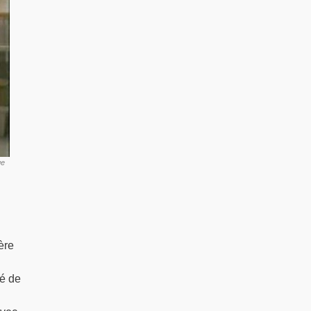
ge
ère
té de