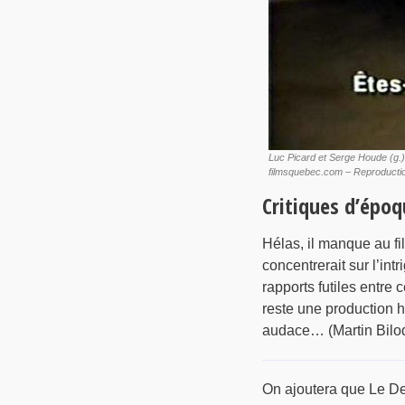
Luc Picard et Serge Houde (g.) 
filmsquebec.com – Reproduction
Critiques d’époq
Hélas, il manque au fi
concentrerait sur l’int
rapports futiles entre 
reste une production 
audace… (Martin Bilod
On ajoutera que Le Der