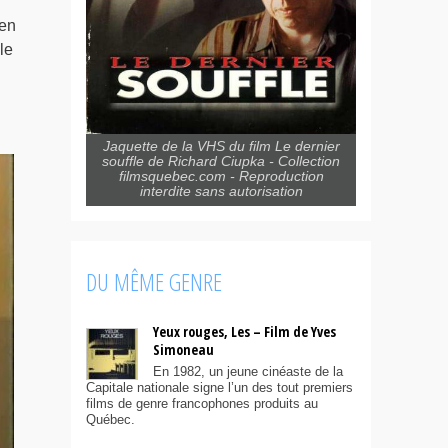
ien
le
Jaquette de la VHS du film Le dernier
souffle de Richard Ciupka - Collection
filmsquebec.com - Reproduction
interdite sans autorisation
DU MÊME GENRE
Yeux rouges, Les – Film de Yves
Simoneau
En 1982, un jeune cinéaste de la
Capitale nationale signe l’un des tout premiers
films de genre francophones produits au
Québec.