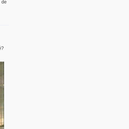
, de
é?