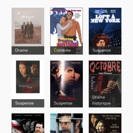
Pays
Sublet
Loft
Drame
Comédie
Suspense
à New York
Taxman
Drame
Suspense
Suspense
historique
Requiem for
murder
The
Wrong
Woman