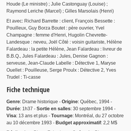
Houde (Le ministre) ; Julie Castonguay (Louise) ;
Raymond Leriche (Marcel) ; Gilles Marsolais (Henri)
Et avec: Richard Barrette : client, François Bessette :
Pouilleux, Guy Borza Boutet : père ouvrier, Yvel
Champagne : femme d'Henri, Hugolin Chevrette-
Landesque : neveu, Joël Côté : voisin guitariste, Hélène
Falardeau : la petite Hélène, Jean Falardeau : livreur de
B.B.Q., Jules Falardeau : Jules, Denise Gagnon :
serveuse, Jean-Claude Labelle : Détective 1, Maryse
Ouellet : Pouilleuse, Serge Proulx : Détective 2, Yves
Trudel : Ti-casse
Fiche technique
Genre
: Drame historique -
Origine
: Québec, 1994 -
Durée
: 1h37 -
Sortie en salles
: 30 septembre 1994 -
Visa
: 13 ans et plus -
Tournage
: Montréal, du 27 octobre
au 10 décembre 1993 -
Budget approximatif
: 2,2 M$