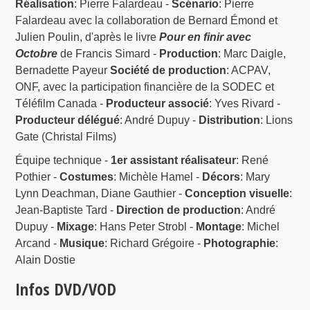
Réalisation
: Pierre Falardeau -
Scénario
: Pierre
Falardeau avec la collaboration de Bernard Émond et
Julien Poulin, d'après le livre
Pour en finir avec
Octobre
de Francis Simard -
Production
: Marc Daigle,
Bernadette Payeur
Société de production
: ACPAV,
ONF, avec la participation financière de la SODEC et
Téléfilm Canada -
Producteur associé
: Yves Rivard -
Producteur délégué
: André Dupuy -
Distribution
: Lions
Gate (Christal Films)
Équipe technique -
1er assistant réalisateur
: René
Pothier -
Costumes
: Michèle Hamel -
Décors
: Mary
Lynn Deachman, Diane Gauthier -
Conception visuelle
:
Jean-Baptiste Tard -
Direction de production
: André
Dupuy -
Mixage
: Hans Peter Strobl -
Montage
: Michel
Arcand -
Musique
: Richard Grégoire -
Photographie
:
Alain Dostie
Infos DVD/VOD