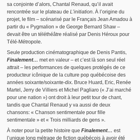
sa conjointe d’alors, Chantal Renaud, qu’il avait
rencontrée sur le plateau de
L’initiation
. À l’origine du
projet, le film – scénarisé par le Français Jean Amadou à
partir du « Pygmalion » de George Bernard Shaw –
devait être un téléthéâtre réalisé par Denis Héroux pour
Télé-Métropole.
Seule production cinématographique de Denis Pantis,
Finalement…
met en valeur – et c’est là son seul réel
attrait – les performances de quelques protégés de ce
producteur icônique de la culture pop québécoise des
années soixante/soixante-dix. Bruce Huard, Eric, Renée
Martel, Jerry de Villiers et Michel Pagliaro (« J’ai marché
pour une nation ») ont droit à leur petit tour de chant,
tandis que Chantal Renaud y va aussi de deux
chansons: « Chanson sentimentale pour fille
sentimentale » et « Trois milliards de gens ».
À noter pour la petite histoire que
Finalement…
est
l’unique long métrage de fiction québécois à avoir été