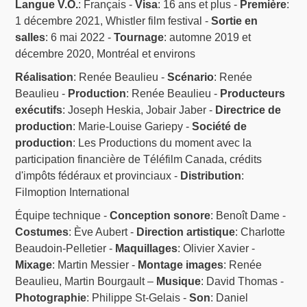
Langue V.O.
: Français -
Visa
: 16 ans et plus -
Première
:
1 décembre 2021, Whistler film festival -
Sortie en
salles
: 6 mai 2022 -
Tournage
: automne 2019 et
décembre 2020, Montréal et environs
Réalisation
: Renée Beaulieu -
Scénario
: Renée
Beaulieu -
Production
: Renée Beaulieu -
Producteurs
exécutifs
: Joseph Heskia, Jobair Jaber -
Directrice de
production
: Marie-Louise Gariepy -
Société de
production
: Les Productions du moment avec la
participation financière de Téléfilm Canada, crédits
d'impôts fédéraux et provinciaux -
Distribution
:
Filmoption International
Équipe technique -
Conception sonore
: Benoît Dame -
Costumes
: Ève Aubert -
Direction artistique
: Charlotte
Beaudoin-Pelletier -
Maquillages
: Olivier Xavier -
Mixage
: Martin Messier -
Montage images
: Renée
Beaulieu, Martin Bourgault –
Musique
: David Thomas -
Photographie
: Philippe St-Gelais -
Son
: Daniel