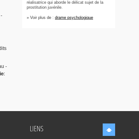
réalisatrice qui aborde le délicat sujet de la
prostitution juvénile.
-
» Voir plus de :
drame psychologique
its
au -
ie
:
LIENS