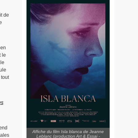
it de
e
 en
 le
le
ule
tout
es
end
Affiche du film Isla blanca de Jeanne
iales
Leblanc (production Art & Essai -