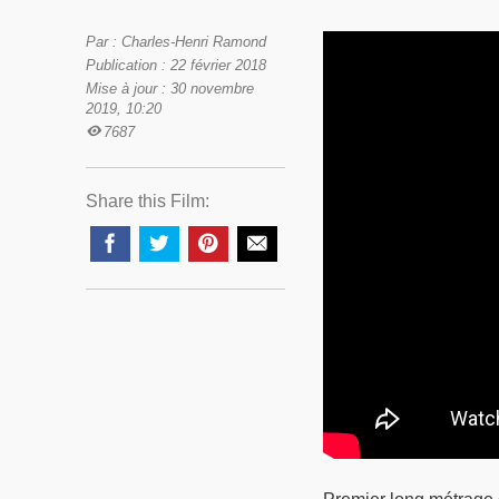
Par : Charles-Henri Ramond
Publication : 22 février 2018
Mise à jour : 30 novembre
2019, 10:20
7687
Share this Film: