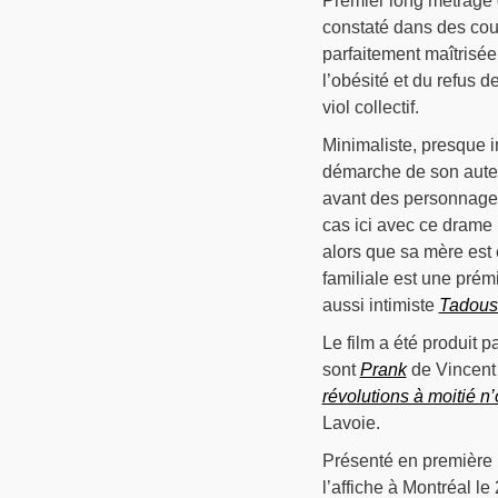
Premier long métrage
constaté dans des cou
parfaitement maîtrisée.
l’obésité et du refus de
viol collectif.
Minimaliste, presque in
démarche de son auteu
avant des personnage
cas ici avec ce drame
alors que sa mère est 
familiale est une prém
aussi intimiste
Tadous
Le film a été produit p
sont
Prank
de Vincent B
révolutions à moitié n
Lavoie.
Présenté en première
l’affiche à Montréal l