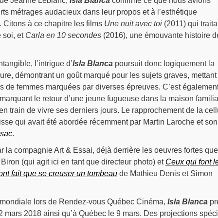
 de Jeanne Leblanc,
Isla Blanca
confirme ce que nous avions
rts métrages audacieux dans leur propos et à l’esthétique
 Citons à ce chapitre les films
Une nuit avec toi
(2011) qui traita
 soi, et
Carla en 10 secondes
(2016), une émouvante histoire d
tangible, l’intrigue d’
Isla Blanca
poursuit donc logiquement la
re, démontrant un goût marqué pour les sujets graves, mettant
s de femmes marquées par diverses épreuves. C’est également
 marquant le retour d’une jeune fugueuse dans la maison familia
en train de vivre ses derniers jours. Le rapprochement de la cell
isse qui avait été abordée récemment par Martin Laroche et son 
sac
.
ar la compagnie Art & Essai, déjà derrière les oeuvres fortes que
iron (qui agit ici en tant que directeur photo) et
Ceux qui font l
’ont fait que se creuser un tombeau
de Mathieu Denis et Simon
 mondiale lors de Rendez-vous Québec Cinéma,
Isla Blanca
pr
e 2 mars 2018 ainsi qu’à Québec le 9 mars. Des projections spéc