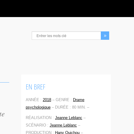
EN BREF
ANNÉE :
2018
–
GENRE :
Drame
psychologique
–
DURÉE : 80 MIN. –
te
RÉALISATION :
Jeanne Leblanc
–
SCÉNARIO :
Jeanne Leblanc
–
PRODUCTION :
Hany Ouichou
–