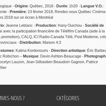
logique -
Origine
: Québec, 2018 -
Durée
: 1h20 -
Langue V.O.
:
tente -
Première
: 23 février 2018, Rendez-vous Québec Cinéma 
ars 2018 sur un écran à Montréal
io
: Jeanne Leblanc -
Production
: Hany Ouichou -
Société de
sai avec la participation financière de Téléfilm Canada (aide à la
a promotion), CALQ, ICI Radio-Canada Télé, Post Moderne, créd
rovinciaux -
Distribution
: Maison 4:3
stumes
: Katina Kordonouris -
Direction artistique
: Éric Barbe
ric Robichon –
Musique
: Devin Ashton-Beaucage -
Photograph
Jocelyn Lauzon, Jean-Sébastien Beaudoin Gagnon, Patrice
lier
MMES-NOUS ?
CATÉGORIES