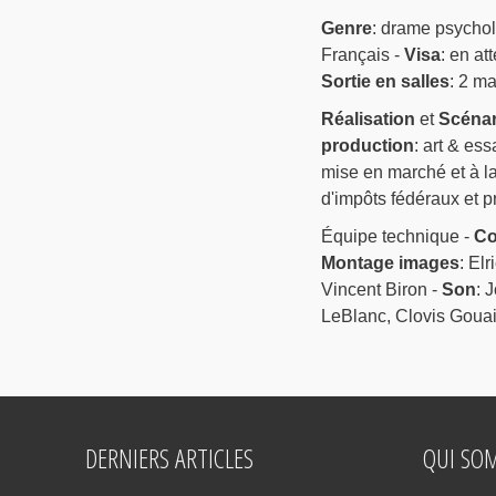
Genre
: drame psycho
Français -
Visa
: en at
Sortie en salles
: 2 m
Réalisation
et
Scénar
production
: art & es
mise en marché et à l
d'impôts fédéraux et p
Équipe technique -
Co
Montage images
: El
Vincent Biron -
Son
: 
LeBlanc, Clovis Gouail
DERNIERS ARTICLES
QUI SO