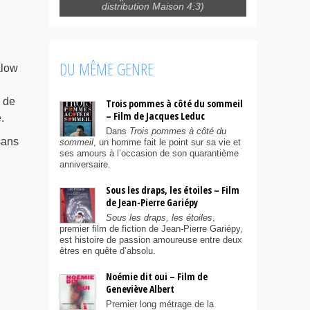
distribution Maison 4:3)
DU MÊME GENRE
alow
e de
Trois pommes à côté du sommeil
– Film de Jacques Leduc
.
Dans
Trois pommes à côté du
sans
sommeil
, un homme fait le point sur sa vie et
ses amours à l’occasion de son quarantième
anniversaire.
Sous les draps, les étoiles – Film
de Jean-Pierre Gariépy
Sous les draps, les étoiles
,
premier film de fiction de Jean-Pierre Gariépy,
est histoire de passion amoureuse entre deux
êtres en quête d’absolu.
Noémie dit oui – Film de
Geneviève Albert
Premier long métrage de la