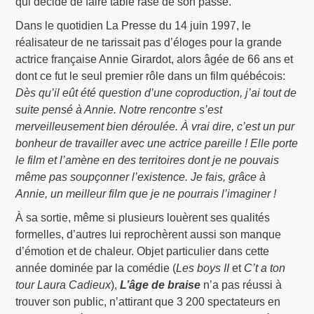
qui décide de faire table rase de son passé.
Dans le quotidien La Presse du 14 juin 1997, le
réalisateur de ne tarissait pas d’éloges pour la grande
actrice française Annie Girardot, alors âgée de 66 ans et
dont ce fut le seul premier rôle dans un film québécois:
Dès qu’il eût été question d’une coproduction, j’ai tout de
suite pensé à Annie. Notre rencontre s’est
merveilleusement bien déroulée. À vrai dire, c’est un pur
bonheur de travailler avec une actrice pareille ! Elle porte
le film et l’amène en des territoires dont je ne pouvais
même pas soupçonner l’existence. Je fais, grâce à
Annie, un meilleur film que je ne pourrais l’imaginer !
À sa sortie, même si plusieurs louèrent ses qualités
formelles, d’autres lui reprochèrent aussi son manque
d’émotion et de chaleur. Objet particulier dans cette
année dominée par la comédie (
Les boys II
et
C’t a ton
tour Laura Cadieux
),
L’âge de braise
n’a pas réussi à
trouver son public, n’attirant que 3 200 spectateurs en