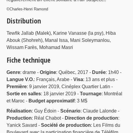
©Charles-Henri Ramond
Distribution
Tewfik Jallab (Malek), Karine Vanasse (la psy), Hiba
Abouk (Shohreh), Manal Issa, Mani Soleymanlou,
Wissam Farès, Mohamad Masri
Fiche technique
Genre
: drame -
Origine
: Québec, 2017 -
Durée
: 1h40 -
Langue V.O.
: Français, Arabe -
Visa
: 13 ans et plus -
Première
: 9 janvier 2019, Cinéplex Quartier Latin -
Sortie en salles
: 18 janvier 2019 -
Tournage
: Montréal
et Maroc -
Budget approximatif
: 3 M$
Réalisation
: Guy Édoin -
Scénario
: Claude Lalonde -
Production
: Réal Chabot -
Direction de production
:
Yanick Savard -
Société de production
: Les Films du
Boulevard avec la participation financière de Téléfilm