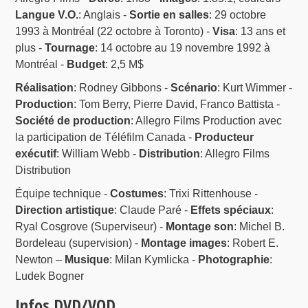
Langue V.O.
: Anglais -
Sortie en salles
: 29 octobre
1993 à Montréal (22 octobre à Toronto) -
Visa
: 13 ans et
plus -
Tournage
: 14 octobre au 19 novembre 1992 à
Montréal -
Budget
: 2,5 M$
Réalisation
: Rodney Gibbons -
Scénario
: Kurt Wimmer -
Production
: Tom Berry, Pierre David, Franco Battista -
Société de production
: Allegro Films Production avec
la participation de Téléfilm Canada -
Producteur
exécutif
: William Webb -
Distribution
: Allegro Films
Distribution
Équipe technique -
Costumes
: Trixi Rittenhouse -
Direction artistique
: Claude Paré -
Effets spéciaux
:
Ryal Cosgrove (Superviseur) -
Montage son
: Michel B.
Bordeleau (supervision) -
Montage images
: Robert E.
Newton –
Musique
: Milan Kymlicka -
Photographie
:
Ludek Bogner
Infos DVD/VOD