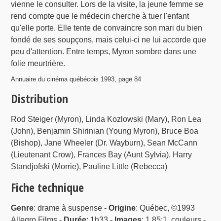
vienne le consulter. Lors de la visite, la jeune femme se
rend compte que le médecin cherche à tuer l'enfant
qu'elle porte. Elle tente de convaincre son mari du bien
fondé de ses soupçons, mais celui-ci ne lui accorde que
peu d'attention. Entre temps, Myron sombre dans une
folie meurtrière.
Annuaire du cinéma québécois 1993, page 84
Distribution
Rod Steiger (Myron), Linda Kozlowski (Mary), Ron Lea
(John), Benjamin Shirinian (Young Myron), Bruce Boa
(Bishop), Jane Wheeler (Dr. Wayburn), Sean McCann
(Lieutenant Crow), Frances Bay (Aunt Sylvia), Harry
Standjofski (Morrie), Pauline Little (Rebecca)
Fiche technique
Genre
: drame à suspense -
Origine
: Québec, ©1993
Allegro Films -
Durée
: 1h33 -
Images
: 1.85:1, couleurs -