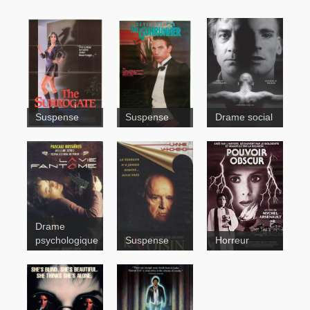
The
Suspense
Suspense
Drame social
Surrogate
Steel Toes
Drame
psychologique
Suspense
Horreur
La vie
fantôme
The