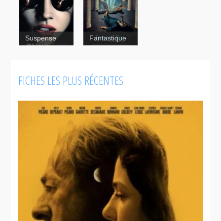
Neighbor
Blind Fear
Peur
Suspense
Fantastique
aveugle
FICHES LES PLUS RÉCENTES
The Blue
Man
Sonatine