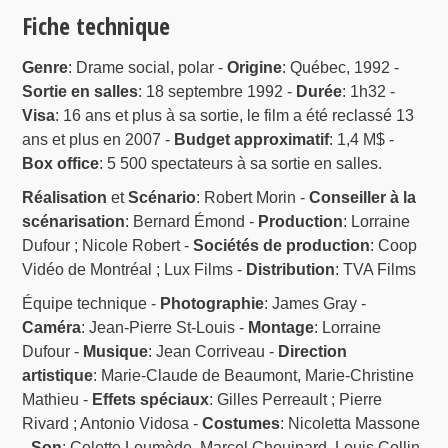
Fiche technique
Genre
: Drame social, polar -
Origine
: Québec, 1992 -
Sortie en salles
: 18 septembre 1992 -
Durée
: 1h32 -
Visa
: 16 ans et plus à sa sortie, le film a été reclassé 13
ans et plus en 2007 -
Budget approximatif
: 1,4 M$ -
Box office
: 5 500 spectateurs à sa sortie en salles.
Réalisation
et
Scénario
: Robert Morin -
Conseiller à la
scénarisation
: Bernard Émond -
Production
: Lorraine
Dufour ; Nicole Robert -
Sociétés de production
: Coop
Vidéo de Montréal ; Lux Films -
Distribution
: TVA Films
Équipe technique -
Photographie
: James Gray -
Caméra
: Jean-Pierre St-Louis -
Montage
: Lorraine
Dufour -
Musique
: Jean Corriveau -
Direction
artistique
: Marie-Claude de Beaumont, Marie-Christine
Mathieu -
Effets spéciaux
: Gilles Perreault ; Pierre
Rivard ; Antonio Vidosa -
Costumes
: Nicoletta Massone
-
Son
: Colette Loumède, Marcel Chouinard, Louis Collin,