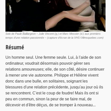
Solo de Paule Baillargeon – Julie Vincent (g.) et Marc Messier (d.) aux premiers
temps d’une relation passionnée – (capture d’écran de la VHS ©filmsquebec.com)
Résumé
Un homme seul. Une femme seule. Lui, à l'aide de son
ordinateur, voudrait désormais pouvoir gérer ses
relations amoureuses; elle, de son côté, désire continuer
à mener une vie autonome. Philippe et Hélène vivent
donc dans une bulle, en solitaires, soignant les
blessures d'une relation précédente, jusqu'au jour où ils
se rencontrent. C'est le coup de foudre! Mais ils ont si
peu en commun, sinon la peur de se faire mal, de
décevoir et d'être déçus, de se tromper à nouveau...