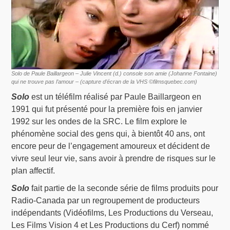
Solo de Paule Baillargeon – Julie Vincent (d.) console son amie (Johanne Fontaine)
qui ne trouve pas l’amour – (capture d’écran de la VHS ©filmsquebec.com)
Solo
est un téléfilm réalisé par Paule Baillargeon en
1991 qui fut présenté pour la première fois en janvier
1992 sur les ondes de la SRC. Le film explore le
phénomène social des gens qui, à bientôt 40 ans, ont
encore peur de l’engagement amoureux et décident de
vivre seul leur vie, sans avoir à prendre de risques sur le
plan affectif.
Solo
fait partie de la seconde série de films produits pour
Radio-Canada par un regroupement de producteurs
indépendants (Vidéofilms, Les Productions du Verseau,
Les Films Vision 4 et Les Productions du Cerf) nommé