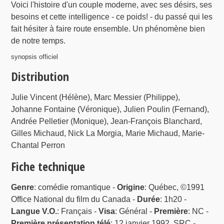
Voici l'histoire d'un couple moderne, avec ses désirs, ses
besoins et cette intelligence - ce poids! - du passé qui les
fait hésiter à faire route ensemble. Un phénomène bien
de notre temps.
synopsis officiel
Distribution
Julie Vincent (Hélène), Marc Messier (Philippe),
Johanne Fontaine (Véronique), Julien Poulin (Fernand),
Andrée Pelletier (Monique), Jean-François Blanchard,
Gilles Michaud, Nick La Morgia, Marie Michaud, Marie-
Chantal Perron
Fiche technique
Genre
: comédie romantique -
Origine
: Québec, ©1991
Office National du film du Canada -
Durée
: 1h20 -
Langue V.O.
: Français -
Visa
: Général -
Première
: NC -
Première présentation télé
: 12 janvier 1992, SRC -