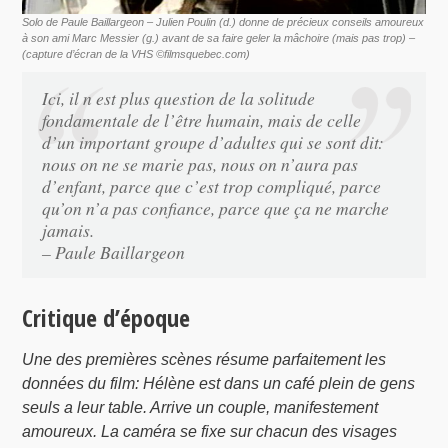
Solo de Paule Baillargeon – Julien Poulin (d.) donne de précieux conseils amoureux
à son ami Marc Messier (g.) avant de sa faire geler la mâchoire (mais pas trop) –
(capture d’écran de la VHS ©filmsquebec.com)
Ici, il n est plus question de la solitude
fondamentale de l’être humain, mais de celle
d’un important groupe d’adultes qui se sont dit:
nous on ne se marie pas, nous on n’aura pas
d’enfant, parce que c’est trop compliqué, parce
qu’on n’a pas confiance, parce que ça ne marche
jamais.
– Paule Baillargeon
Critique d’époque
Une des premières scènes résume parfaitement les
données du film: Hélène est dans un café plein de gens
seuls a leur table. Arrive un couple, manifestement
amoureux. La caméra se fixe sur chacun des visages