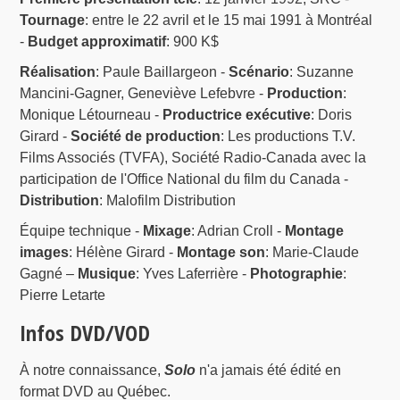
Tournage
: entre le 22 avril et le 15 mai 1991 à Montréal
-
Budget approximatif
: 900 K$
Réalisation
: Paule Baillargeon -
Scénario
: Suzanne
Mancini-Gagner, Geneviève Lefebvre -
Production
:
Monique Létourneau -
Productrice exécutive
: Doris
Girard -
Société de production
: Les productions T.V.
Films Associés (TVFA), Société Radio-Canada avec la
participation de l'Office National du film du Canada -
Distribution
: Malofilm Distribution
Équipe technique -
Mixage
: Adrian Croll -
Montage
images
: Hélène Girard -
Montage son
: Marie-Claude
Gagné –
Musique
: Yves Laferrière -
Photographie
:
Pierre Letarte
Infos DVD/VOD
À notre connaissance,
Solo
n'a jamais été édité en
format DVD au Québec.