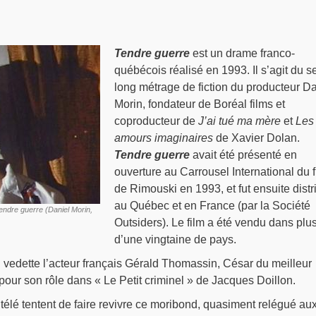
Tendre guerre
est un drame franco-
québécois réalisé en 1993. Il s’agit du s
long métrage de fiction du producteur Da
Morin, fondateur de Boréal films et
coproducteur de
J’ai tué ma mère
et
Les
amours imaginaires
de Xavier Dolan.
Tendre guerre
avait été présenté en
ouverture au Carrousel International du f
de Rimouski en 1993, et fut ensuite distr
au Québec et en France (par la Société
endre guerre (Daniel Morin,
Outsiders). Le film a été vendu dans plu
d’une vingtaine de pays.
vedette l’acteur français Gérald Thomassin, César du meilleur
our son rôle dans « Le Petit criminel » de Jacques Doillon.
télé tentent de faire revivre ce moribond, quasiment relégué au