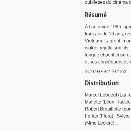
oubliettes du cinéma 
Résumé
À l'automne 1985, aprè
français de 16 ans, re
Vietnam. Laurent, marq
isolée, rejette son fil
longue et périlleuse q
et ses conséquences o
©Charles-Henri Ramond
Distribution
Marcel Leboeuf (Laure
Mallette (Léon - facte
Robert Brouillette (po
Ferlan (Flora) ; Sylvi
(Mme Leclerc)...