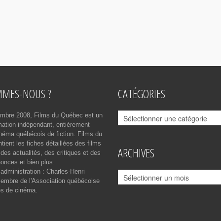
MMES-NOUS ?
CATÉGORIES
Catégories
mbre 2008, Films du Québec est un
rmation indépendant, entièrement
néma québécois de fiction. Films du
ient les fiches détaillées des films
ARCHIVES
des actualités, des critiques et des
onces et bien plus.
 administration : Charles-Henri
Archives
mbre de l'Association québécoise
es de cinéma.