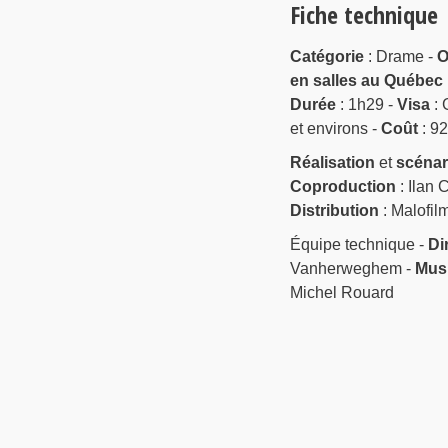
Fiche technique
Catégorie
: Drame -
O
en salles au Québec
Durée
: 1h29 -
Visa
: 
et environs -
Coût
: 92
Réalisation
et
scénar
Coproduction
: Ilan 
Distribution
: Malofilm
Équipe technique -
Di
Vanherweghem -
Mus
Michel Rouard