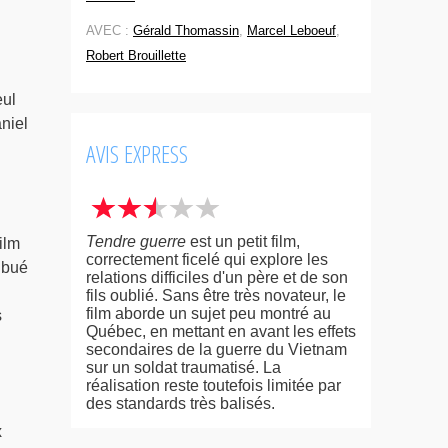
AVEC :
Gérald Thomassin
,
Marcel Leboeuf
,
Robert Brouillette
eul
niel
AVIS EXPRESS
Tendre guerre
est un petit film,
ilm
correctement ficelé qui explore les
ibué
relations difficiles d'un père et de son
fils oublié. Sans être très novateur, le
film aborde un sujet peu montré au
s
Québec, en mettant en avant les effets
secondaires de la guerre du Vietnam
sur un soldat traumatisé. La
réalisation reste toutefois limitée par
des standards très balisés.
x