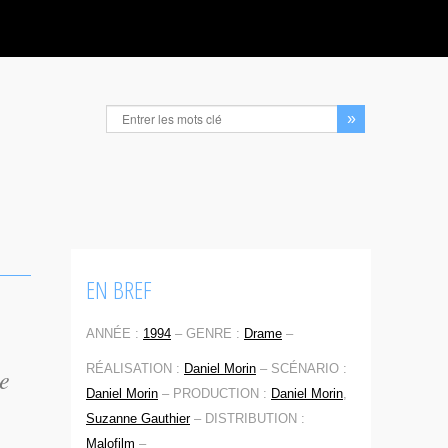
EN BREF
ANNÉE :
1994
–
GENRE :
Drame
–
RÉALISATION :
Daniel Morin
–
SCÉNARIO :
de
Daniel Morin
–
PRODUCTION :
Daniel Morin
,
Suzanne Gauthier
–
DISTRIBUTION :
Malofilm
–