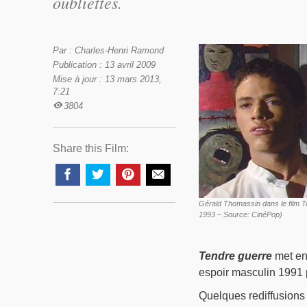
oubliettes.
Par : Charles-Henri Ramond
Publication : 13 avril 2009
Mise à jour : 13 mars 2013,
7:21
3804
Share this Film:
Gérald Thomassin dans le film T
1993 – Source: CinéPop)
Tendre guerre
met en 
espoir masculin 1991 p
Quelques rediffusions 