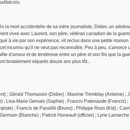
québécois.
s la mort accidentelle de sa mère journaliste, Didier, un adoles
vient vivre avec Laurent, son père, vétéran canadien de la guerr
ué à vie par son expérience, vit reclus dans une petite maison
s, cet inconnu qu'il ne veut pas reconnaître. Peu à peu, s'amorce 
uête d'amour et de tendresse entre un père et son fils que la gue
nt brutalement séparés douze ans plus tôt...
nt) ; Gérald Thomassin (Didier) ; Maxime Tremblay (Antoine) ; 
ur) ; Lisa-Marie Gervais (Sophie) ; Francis Patenaude (Francis) ;
mpiste) ; Francis de Passillé (Bruno) ; Philippe Ross (Kid) ; Car
e Germain (Blanche) ; Patrick Huneault (officier) ; Lyne Lamarche