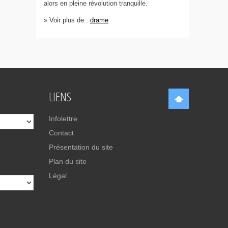
alors en pleine révolution tranquille.
» Voir plus de :
drame
LIENS
Infolettre
Contact
Présentation du site
Plan du site
Légal