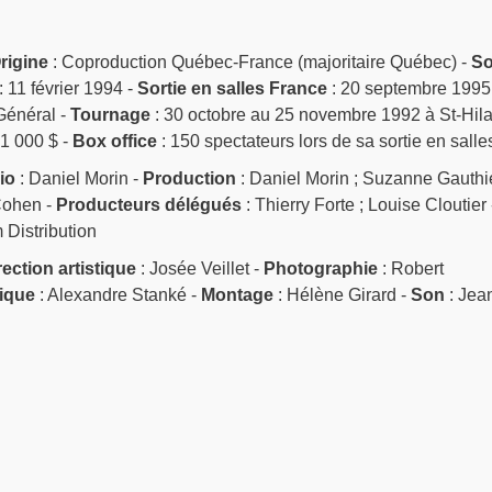
rigine
: Coproduction Québec-France (majoritaire Québec) -
So
: 11 février 1994 -
Sortie en salles France
: 20 septembre 1995 
Général -
Tournage
: 30 octobre au 25 novembre 1992 à St-Hila
1 000 $ -
Box office
: 150 spectateurs lors de sa sortie en salle
io
: Daniel Morin -
Production
: Daniel Morin ; Suzanne Gauthie
Cohen -
Producteurs délégués
: Thierry Forte ; Louise Cloutier 
 Distribution
rection artistique
: Josée Veillet -
Photographie
: Robert
ique
: Alexandre Stanké -
Montage
: Hélène Girard -
Son
: Jea