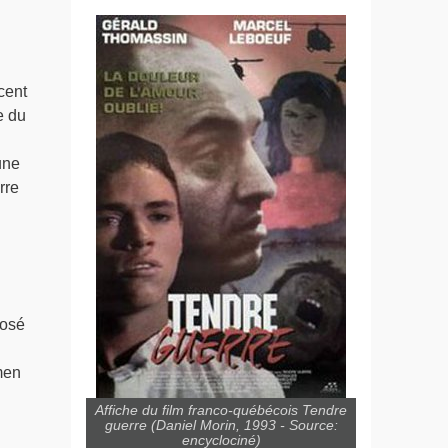
cent
e du
une
rre
José
men
Affiche du film franco-québécois Tendre
guerre (Daniel Morin, 1993 - Source:
encyclociné)