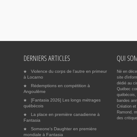
DERNIERS ARTICLES
QUI SO
Violence du corps de l’autre en primeur
Né en déce
à Locarno
site d'info
dédié au ci
Rédemptions en compétition à
Québec cont
Angoulême
québécois, 
[Fantasia 2026] Les longs métrages
bandes ann
québécois
Création et
Ramond, me
La place en première canadienne à
des critiqu
Fantasia
Someone’s Daughter en première
mondiale à Fantasia