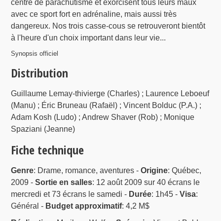
centre de parachutisme et exorcisent tous leurs maux
avec ce sport fort en adrénaline, mais aussi très
dangereux. Nos trois casse-cous se retrouveront bientôt
à l'heure d'un choix important dans leur vie...
Synopsis officiel
Distribution
Guillaume Lemay-thivierge (Charles) ; Laurence Leboeuf
(Manu) ; Éric Bruneau (Rafaël) ; Vincent Bolduc (P.A.) ;
Adam Kosh (Ludo) ; Andrew Shaver (Rob) ; Monique
Spaziani (Jeanne)
Fiche technique
Genre
: Drame, romance, aventures -
Origine
: Québec,
2009 -
Sortie en salles
: 12 août 2009 sur 40 écrans le
mercredi et 73 écrans le samedi -
Durée
: 1h45 -
Visa
:
Général -
Budget approximatif
: 4,2 M$