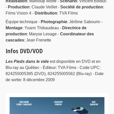
Réalisation
: Mariloup Wolfe -
Scénario
: Vincent Bolduc
-
Production
: Claude Veillet -
Société de production
:
Films Vision 4 -
Distribution
: TVA Films
Équipe technique -
Photographie
: Jérôme Sabourin -
Montage
: Yvann Thibaudeau -
Directrice de
production
: Maryse Lesage -
Coordinateur des
cascades
: Jean Frenette
Infos DVD/VOD
Les Pieds dans le vide
est disponible en DVD et en
Blu-ray au Québec - Éditeur: TVA Films - Code UPC:
824255005395 (DVD), 824255005562 (Blu-ray) - Date
de sortie: 8 décembre 2009