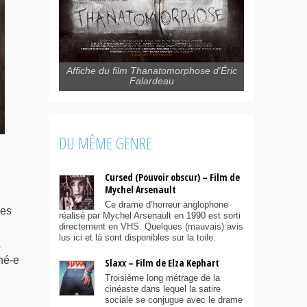
Affiche du film Thanatomorphose d'Éric
Falardeau
DU MÊME GENRE
Cursed (Pouvoir obscur) – Film de
Mychel Arsenault
Ce drame d’horreur anglophone
des
réalisé par Mychel Arsenault en 1990 est sorti
directement en VHS. Quelques (mauvais) avis
lus ici et là sont disponibles sur la toile.
a
hé-e
Slaxx – Film de Elza Kephart
Troisième long métrage de la
cinéaste dans lequel la satire
sociale se conjugue avec le drame