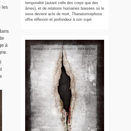
t
temporalité (autant celle des corps que des
 les
âmes), et de relations humaines biaisées où le
sexe devient acte de mort,
Thanatomorphose
offre réflexion et profondeur à son sujet.
 dans
de
ge à
gne.
é
t
a