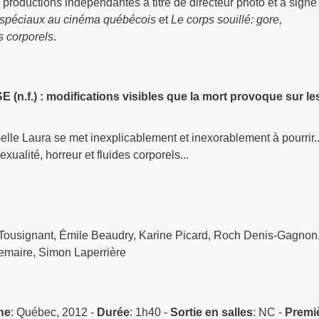
roductions indépendantes à titre de directeur photo et a signé
s spéciaux au cinéma québécois
et
Le corps souillé: gore,
s corporels
.
f.) : modifications visibles que la mort provoque sur le
belle Laura se met inexplicablement et inexorablement à pourrir.
exualité, horreur et fluides corporels...
ousignant, Émile Beaudry, Karine Picard, Roch Denis-Gagnon
Lemaire, Simon Laperrière
ne
: Québec, 2012 -
Durée
: 1h40 -
Sortie en salles
: NC -
Premi