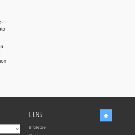
e-
ato
on
y
non
LIENS
Infolettre