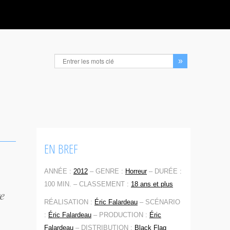
EN BREF
ANNÉE :
2012
–
GENRE :
Horreur
–
DURÉE :
100 MIN. –
CLASSEMENT :
18 ans et plus
re
RÉALISATION :
Éric Falardeau
–
SCÉNARIO
:
Éric Falardeau
–
PRODUCTION :
Éric
Falardeau
–
DISTRIBUTION :
Black Flag