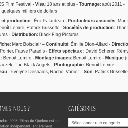
S Film Festival -
Visa
: 18 ans et plus -
Tournage
: août 2011 -
: quelques milliers de dollars
o et production
: Éric Falardeau -
Producteurs associés
: Mari
oît Lemire, Patrick Brissette -
Sociétés de production
: Than
ures -
Distribution
: Black Flag Pictures
fiche
: Marc Boisclair –
Continuité
: Émilie Dion-Allard -
Directi
Poirier, Fauve Paradis -
Effets spéciaux
: David Scherer, Rém
: Benoît Lemire -
Montage images
: Benoît Lemire -
Musique
(
waczek, The Black Angels -
Photographie
: Benoît Lemire -
eau
: Évelyne Deshaies, Rachel Vanier –
Son
: Patrick Brissette
MMES-NOUS ?
CATÉGORIES
Catégories
mbre 2008, Films du Québec est un
rmation indépendant, entièrement