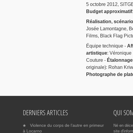
5 octobre 2012, SITGE
Budget approximatif
Réalisation, scénari
Josée Lamontagne, Ben
Films, Black Flag Pict
Équipe technique -
Af
artistique
: Véronique 
Couture -
Étalonnage
originale): Rohan Kri
Photographe de plat
DERNIERS ARTICLES
QUI SO
Violence du corps de l’autre en primeur
Né en déce
à Locarno
site d'info