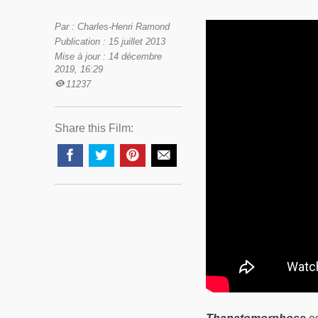
Par : Charles-Henri Ramond
Publication : 15 juillet 2013
Mise à jour : 14 décembre
2019, 16:29
11237
Share this Film: