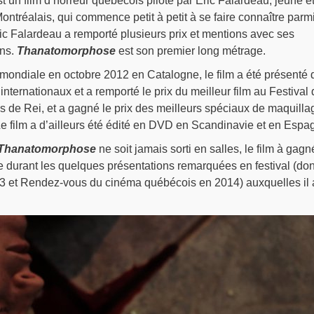
t un film d’horreur québécois piloté par Éric Falardeau, jeune e
Montréalais, qui commence petit à petit à se faire connaître parmi
ic Falardeau a remporté plusieurs prix et mentions avec ses
ons.
Thanatomorphose
est son premier long métrage.
mondiale en octobre 2012 en Catalogne, le film a été présenté
nternationaux et a remporté le prix du meilleur film au Festival 
ns de Rei, et a gagné le prix des meilleurs spéciaux de maquilla
e film a d’ailleurs été édité en DVD en Scandinavie et en Espa
Thanatomorphose
ne soit jamais sorti en salles, le film à gagn
e durant les quelques présentations remarquées en festival (don
013 et Rendez-vous du cinéma québécois en 2014) auxquelles il 