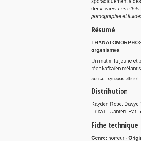
sporadiquement à des p
deux livres:
Les effet
pornographie et fluide
Résumé
THANATOMORPHOSE (n.
organismes
Un matin, la jeune et 
récit kafkaïen mêlant s
Source : synopsis officiel
Distribution
Kayden Rose, Davyd T
Erika L. Canteri, Pat 
Fiche technique
Genre
: horreur -
Origi